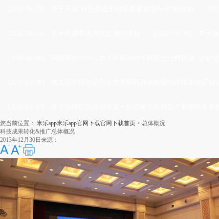
[2020-06-19]
·
关于开展“科技创业带动高质量就业行动”的通知
[20
[2020-06-14]
·
关于开展季度调查监测的通知
[2020-06-08]
·
关于做
[2020-06-08]
·
科技部火炬中心关于开展2020年科技企业孵化器 众创空
[2020-03-26]
·
第九届中国创新创业大赛新冠肺炎疫情防控技术创新创业
[2020-03-03]
·
关于拟核定为2020年第一批国家火炬特色产业基地名单
您当前位置：
米乐app米乐app官网下载官网下载首页
>
总体概况
科技成果转化&推广总体概况
2013年12月30日
来源：