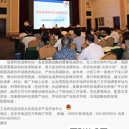
促进科技成果转化一直是国家战略的重要组成部分。自上世纪80年代以来，我国
高度重视深化科技体制改革，着力促进科技成果转化，并启动实施“火炬计划”，促进
我国高新技术成果的商品化、产业化和国际化。多年来，火炬工作一直致力于深入研
究，整合科技管理资源，加强科技成果转化新模式研究，探讨和拓展渠道，建立以科
技成果（转化）推广为核心任务，以应用型技术的市场评价和第三方市场调查评估为
基础，利用科技会展（包括外展）的品牌效应，集聚多种科技成果转化和推广平台资
源的，政府主导与市场驱动相结合的上下联动的工作体系。优化要素组合、配置共享
资源，加速推动科技成果产业化，带动区域产业技术升级，实现战略创新发展。
部委链接：
工业和信息化部火炬高技术产业开发中心
地址：北京市海淀区万寿路27号院 邮编：100036 联系电话：010-68209024 传真：
010-68209025
微信