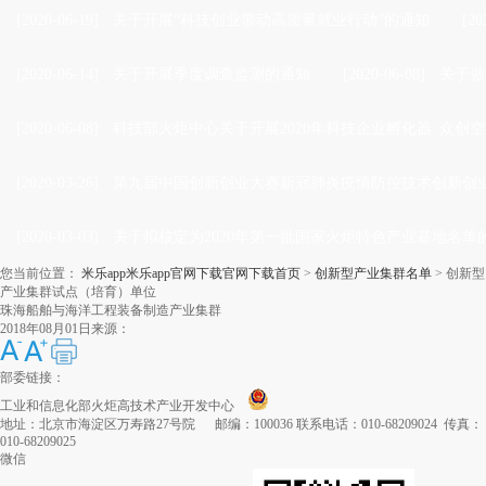
[2020-06-19]
·
关于开展“科技创业带动高质量就业行动”的通知
[20
[2020-06-14]
·
关于开展季度调查监测的通知
[2020-06-08]
·
关于做
[2020-06-08]
·
科技部火炬中心关于开展2020年科技企业孵化器 众创空
[2020-03-26]
·
第九届中国创新创业大赛新冠肺炎疫情防控技术创新创业
[2020-03-03]
·
关于拟核定为2020年第一批国家火炬特色产业基地名单
您当前位置：
米乐app米乐app官网下载官网下载首页
>
创新型产业集群名单
>
创新型
产业集群试点（培育）单位
珠海船舶与海洋工程装备制造产业集群
2018年08月01日
来源：
部委链接：
工业和信息化部火炬高技术产业开发中心
地址：北京市海淀区万寿路27号院 邮编：100036 联系电话：010-68209024 传真：
010-68209025
微信