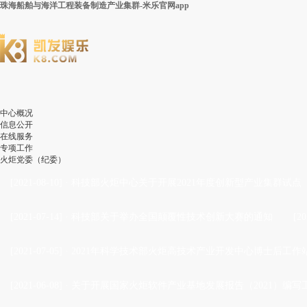
珠海船舶与海洋工程装备制造产业集群-米乐官网app
中心概况
信息公开
在线服务
专项工作
火炬党委（纪委）
[2021-08-10]
·
科技部火炬中心关于开展2021年度创新型产业集群试点
[2021-07-14]
·
科技部关于举办全国颠覆性技术创新大赛的通知
[20
[2021-07-05]
·
2021年科学技术部火炬高技术产业开发中心博士后工作站
[2021-06-08]
·
关于开展国家火炬软件产业基地发展报告（2021）编写