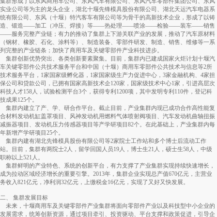
集群形成了以东风商用车公司、东风汽车有限公司、东风汽车零部件集团公司、东风
实业公司等为主的龙头企业，湖北十堰先锋模具股份有限公司、湖北天运汽车电器系
统有限公司、东风（十堰）特汽客车有限公司等为骨干的高新技术企业，形成了以铸
造、锻造——加工（冲压、焊接）等——热处理——喷涂——检验——装车——销售
——服务完整产业链；有力的推动了集群上下游关联产业的发展，推动了汽车原材料
（钢材、橡胶、石化、涂料等）、制造装备、零部件研发、制造、销售、维修等一系
列完整的产业链条；加快了商用车及关键零部件产业科技进步。
集群创新优势突出、各类创新要素聚集。目前，集群内已建成国家火炬计划十堰汽
车关键零部件公共技术服务平台和中国（十堰）商用车零部件公共技术与信息等2所
技术服务平台，1家国家级孵化器，1家国家级生产力促进中心，3家金融机构、4家担
保公司和贷款公司，已拥有国家高新技术企120家，国家级技术中心1家，引进高层次
科技人才158人，试验检测平台3个，获得专利1200项，其中发明专利110件，登记科
技成果125个。
集群内建立了产、学、研合作平台。截止目前，产业集群内现已成功合作高性能复
合材料发动机缸盖罩项目、风神发动机用燃料气体喷射阀项目、汽车发动机曲轴扭振
减振器项目、发动机压力传感器项目等产学研项目82个。在此基础上，产业集群内每
年新增产学研项目25个。
集群内建有湖北先锋模具股份有限公司等2家院士工作站和多个博士后流动工作
站。目前，集群有两院士2人，留学回国人员19人，博士生21人，硕士生58人，中级
职称以上521人。
集群鲜明的产业特色、系统的创新平台，有力支撑了产业集群实现持续快速增长，
成为拉动区域经济增长的重要引擎。2013年，集群企业实现总产值670亿元，主营业
务收入821亿元，净利润32亿元，上缴税金16亿元，实现了又好又快发展。
二、 集群发展目标
未来，十堰商用车及关键零部件产业集群将面向零部件产业以及科技型中小企业的
发展需求，统筹创新资源，通过项目牵引、投资驱动、平台支撑和政策促进，引导企