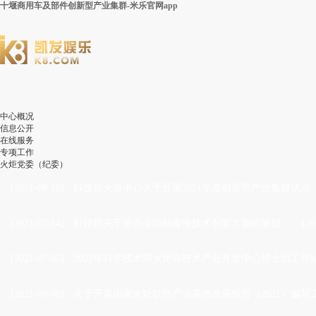
十堰商用车及部件创新型产业集群-米乐官网app
中心概况
信息公开
在线服务
专项工作
火炬党委（纪委）
[2021-08-10]
·
科技部火炬中心关于开展2021年度创新型产业集群试点
[2021-07-14]
·
科技部关于举办全国颠覆性技术创新大赛的通知
[20
[2021-07-05]
·
2021年科学技术部火炬高技术产业开发中心博士后工作站
[2021-06-08]
·
关于开展国家火炬软件产业基地发展报告（2021）编写