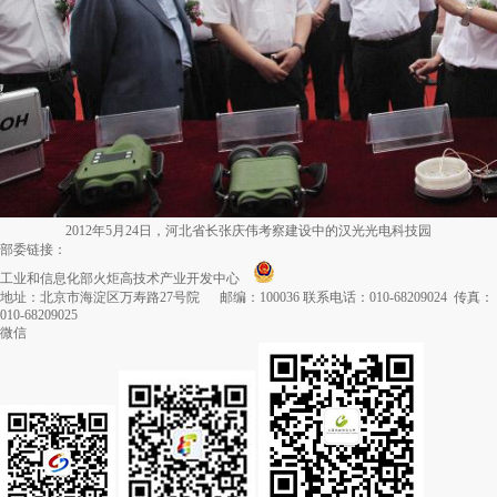
2012年5月24日，河北省长张庆伟考察建设中的汉光光电科技园
部委链接：
工业和信息化部火炬高技术产业开发中心
地址：北京市海淀区万寿路27号院 邮编：100036 联系电话：010-68209024 传真：
010-68209025
微信