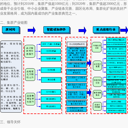
的地位。预计到2016年，集群产值超1000亿元；到2020年，集群产值超2000亿元，形
成骨干企业引领、中小企业聚集、产业链条完善、园区化布局、集群化扩张的良好产
业发展格局，成为国内最成功的产业集群典范之一。
二、集群产业链图
三、领导关怀