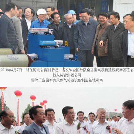
2010年4月7日，时任河北省委副书记、省长陈全国带队全省重点项目建设观摩团莅临
新兴铸管集团公司
邯郸工业园新兴天然气储运设备制造基地考察