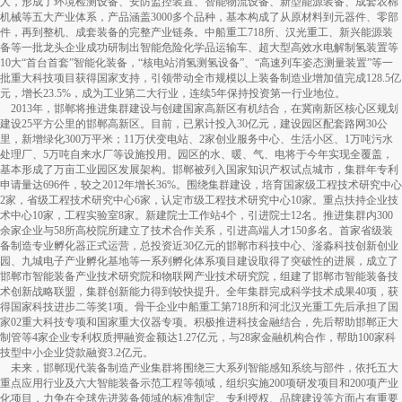
人，形成了环境检测设备、安防监控装置、智能物流设备、新型能源装备、成套农棉
机械等五大产业体系，产品涵盖3000多个品种，基本构成了从原材料到元器件、零部
件，再到整机、成套装备的完整产业链条。中船重工718所、汉光重工、新兴能源装
备等一批龙头企业成功研制出智能危险化学品运输车、超大型高效水电解制氢装置等
10大“首台首套”智能化装备，“核电站消氢测氢设备”、“高速列车姿态测量装置”等一
批重大科技项目获得国家支持，引领带动全市规模以上装备制造业增加值完成128.5亿
元，增长23.5%，成为工业第二大行业，连续5年保持投资第一行业地位。
2013年，邯郸将推进集群建设与创建国家高新区有机结合，在冀南新区核心区规划
建设25平方公里的邯郸高新区。目前，已累计投入30亿元，建设园区配套路网30公
里，新增绿化300万平米；11万伏变电站、2家创业服务中心、生活小区、1万吨污水
处理厂、5万吨自来水厂等设施投用。园区的水、暖、气、电将于今年实现全覆盖，
基本形成了万亩工业园区发展架构。邯郸被列入国家知识产权试点城市，集群年专利
申请量达696件，较之2012年增长36%。围绕集群建设，培育国家级工程技术研究中心
2家，省级工程技术研究中心6家，认定市级工程技术研究中心10家。重点扶持企业技
术中心10家，工程实验室8家。新建院士工作站4个，引进院士12名。推进集群内300
余家企业与58所高校院所建立了技术合作关系，引进高端人才150多名。首家省级装
备制造专业孵化器正式运营，总投资近30亿元的邯郸市科技中心、滏淼科技创新创业
园、九城电子产业孵化基地等一系列孵化体系项目建设取得了突破性的进展，成立了
邯郸市智能装备产业技术研究院和物联网产业技术研究院，组建了邯郸市智能装备技
术创新战略联盟，集群创新能力得到较快提升。全年集群完成科学技术成果40项，获
得国家科技进步二等奖1项。骨干企业中船重工第718所和河北汉光重工先后承担了国
家02重大科技专项和国家重大仪器专项。积极推进科技金融结合，先后帮助邯郸正大
制管等4家企业专利权质押融资金额达1.27亿元，与28家金融机构合作，帮助100家科
技型中小企业贷款融资3.2亿元。
未来，邯郸现代装备制造产业集群将围绕三大系列智能感知系统与部件，依托五大
重点应用行业及六大智能装备示范工程等领域，组织实施200项研发项目和200项产业
化项目，力争在全球先进装备领域的标准制定、专利授权、品牌建设等方面占有重要