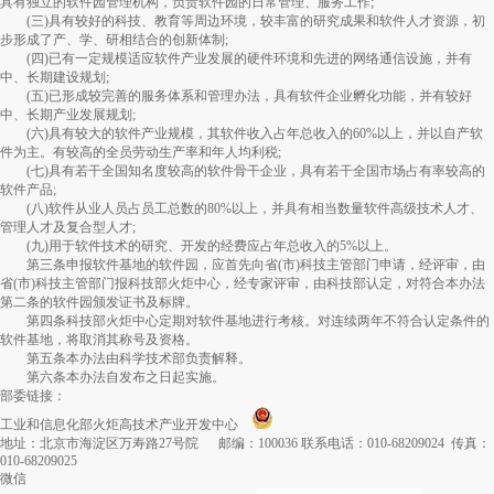
具有独立的软件园管理机构，负责软件园的日常管理、服务工作;
(三)具有较好的科技、教育等周边环境，较丰富的研究成果和软件人才资源，初
步形成了产、学、研相结合的创新体制;
(四)已有一定规模适应软件产业发展的硬件环境和先进的网络通信设施，并有
中、长期建设规划;
(五)已形成较完善的服务体系和管理办法，具有软件企业孵化功能，并有较好
中、长期产业发展规划;
(六)具有较大的软件产业规模，其软件收入占年总收入的60%以上，并以自产软
件为主。有较高的全员劳动生产率和年人均利税;
(七)具有若干全国知名度较高的软件骨干企业，具有若干全国市场占有率较高的
软件产品;
(八)软件从业人员占员工总数的80%以上，并具有相当数量软件高级技术人才、
管理人才及复合型人才;
(九)用于软件技术的研究、开发的经费应占年总收入的5%以上。
第三条申报软件基地的软件园，应首先向省(市)科技主管部门申请，经评审，由
省(市)科技主管部门报科技部火炬中心，经专家评审，由科技部认定，对符合本办法
第二条的软件园颁发证书及标牌。
第四条科技部火炬中心定期对软件基地进行考核。对连续两年不符合认定条件的
软件基地，将取消其称号及资格。
第五条本办法由科学技术部负责解释。
第六条本办法自发布之日起实施。
部委链接：
工业和信息化部火炬高技术产业开发中心
地址：北京市海淀区万寿路27号院 邮编：100036 联系电话：010-68209024 传真：
010-68209025
微信