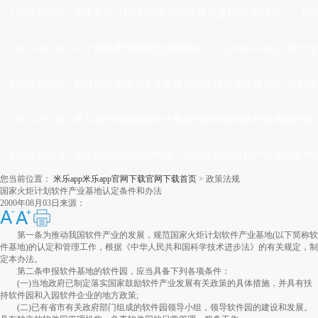
[2020-06-19]
·
关于开展“科技创业带动高质量就业行动”的通知
[20
[2020-06-14]
·
关于开展季度调查监测的通知
[2020-06-08]
·
关于做
[2020-06-08]
·
科技部火炬中心关于开展2020年科技企业孵化器 众创空
[2020-03-26]
·
第九届中国创新创业大赛新冠肺炎疫情防控技术创新创业
[2020-03-03]
·
关于拟核定为2020年第一批国家火炬特色产业基地名单
您当前位置：
米乐app米乐app官网下载官网下载首页
>
政策法规
国家火炬计划软件产业基地认定条件和办法
2000年08月03日
来源：
第一条为推动我国软件产业的发展，规范国家火炬计划软件产业基地(以下简称软
件基地)的认定和管理工作，根据《中华人民共和国科学技术进步法》的有关规定，制
定本办法。
第二条申报软件基地的软件园，应当具备下列各项条件：
(一)当地政府已制定落实国家鼓励软件产业发展有关政策的具体措施，并具有扶
持软件园和入园软件企业的地方政策;
(二)已有省市有关政府部门组成的软件园领导小组，领导软件园的建设和发展。