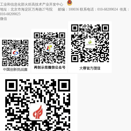
工业和信息化部火炬高技术产业开发中心
地址：北京市海淀区万寿路27号院 邮编：100036 联系电话：010-68209024 传真：
010-68209025
微信