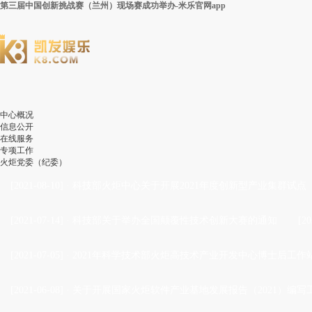
第三届中国创新挑战赛（兰州）现场赛成功举办-米乐官网app
中心概况
信息公开
在线服务
专项工作
火炬党委（纪委）
[2021-08-10]
·
科技部火炬中心关于开展2021年度创新型产业集群试点
[2021-07-14]
·
科技部关于举办全国颠覆性技术创新大赛的通知
[20
[2021-07-05]
·
2021年科学技术部火炬高技术产业开发中心博士后工作站
[2021-06-08]
·
关于开展国家火炬软件产业基地发展报告（2021）编写