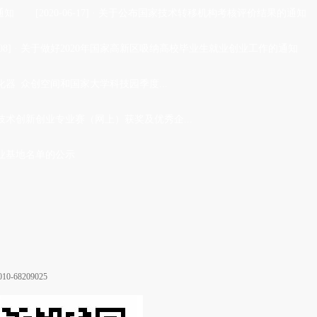
通知
[2020-06-17]
·
关于公布国家技术转移机构考核评价结果的通知
08]
·
关于做好2020年国家高新区吸纳高校毕业生就业创业工作的通知
化器 众创空间和国家大学科技园季度...
术创新创业专业赛（网上）获奖及优秀企...
产业基地名单的公示
68209025