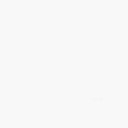
地方链接：