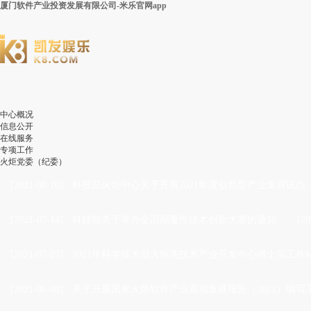
厦门软件产业投资发展有限公司-米乐官网app
中心概况
信息公开
在线服务
专项工作
火炬党委（纪委）
[2021-08-10]
·
科技部火炬中心关于开展2021年度创新型产业集群试点
[2021-07-14]
·
科技部关于举办全国颠覆性技术创新大赛的通知
[20
[2021-07-05]
·
2021年科学技术部火炬高技术产业开发中心博士后工作站
[2021-06-08]
·
关于开展国家火炬软件产业基地发展报告（2021）编写