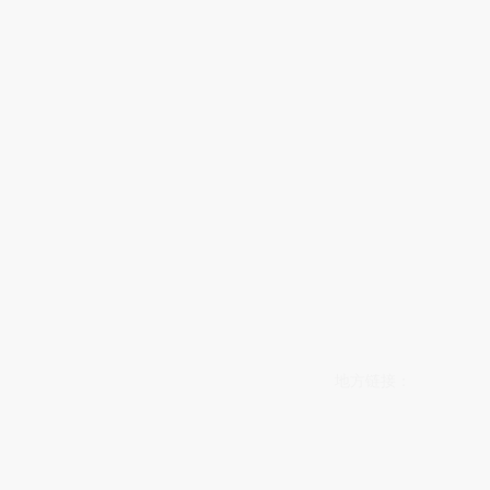
地方链接：