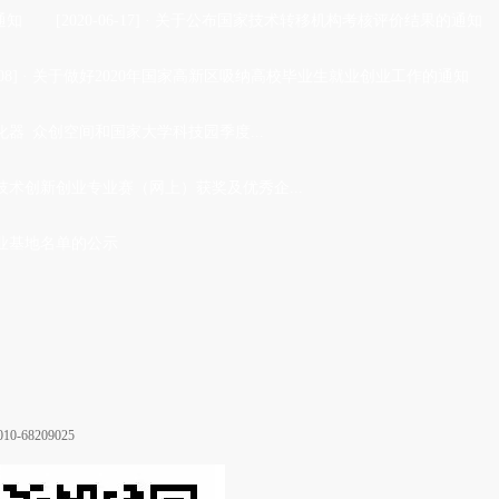
通知
[2020-06-17]
·
关于公布国家技术转移机构考核评价结果的通知
08]
·
关于做好2020年国家高新区吸纳高校毕业生就业创业工作的通知
化器 众创空间和国家大学科技园季度...
术创新创业专业赛（网上）获奖及优秀企...
产业基地名单的公示
68209025