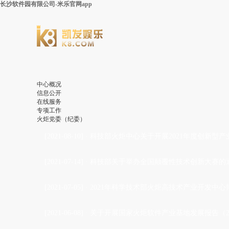
长沙软件园有限公司-米乐官网app
中心概况
信息公开
在线服务
专项工作
火炬党委（纪委）
[2021-08-10]
·
科技部火炬中心关于开展2021年度创新型
[2021-07-14]
·
科技部关于举办全国颠覆性技术创新大赛的
[2021-07-05]
·
2021年科学技术部火炬高技术产业开发中心
[2021-06-08]
·
关于开展国家火炬软件产业基地发展报告（2