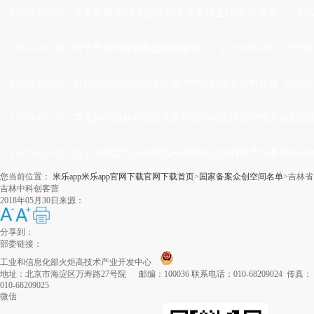
[2020-06-19]
·
关于开展“科技创业带动高质量就业行动”的通知
[20
[2020-06-14]
·
关于开展季度调查监测的通知
[2020-06-08]
·
关于做
[2020-06-08]
·
科技部火炬中心关于开展2020年科技企业孵化器 众创空
[2020-03-26]
·
第九届中国创新创业大赛新冠肺炎疫情防控技术创新创业
[2020-03-03]
·
关于拟核定为2020年第一批国家火炬特色产业基地名单
您当前位置：
米乐app米乐app官网下载官网下载首页
>
国家备案众创空间名单
>
吉林省
吉林中科创客营
2018年05月30日
来源：
分享到：
部委链接：
工业和信息化部火炬高技术产业开发中心
地址：北京市海淀区万寿路27号院 邮编：100036 联系电话：010-68209024 传真：
010-68209025
微信