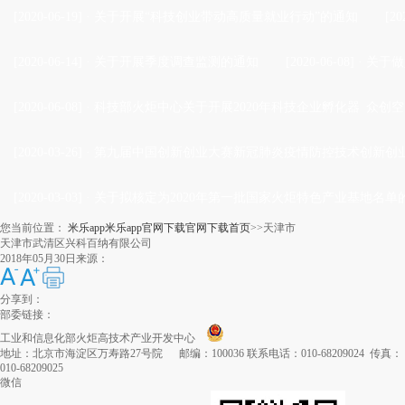
[2020-06-19]
·
关于开展“科技创业带动高质量就业行动”的通知
[20
[2020-06-14]
·
关于开展季度调查监测的通知
[2020-06-08]
·
关于做
[2020-06-08]
·
科技部火炬中心关于开展2020年科技企业孵化器 众创空
[2020-03-26]
·
第九届中国创新创业大赛新冠肺炎疫情防控技术创新创业
[2020-03-03]
·
关于拟核定为2020年第一批国家火炬特色产业基地名单
您当前位置：
米乐app米乐app官网下载官网下载首页
>>
天津市
天津市武清区兴科百纳有限公司
2018年05月30日
来源：
分享到：
部委链接：
工业和信息化部火炬高技术产业开发中心
地址：北京市海淀区万寿路27号院 邮编：100036 联系电话：010-68209024 传真：
010-68209025
微信