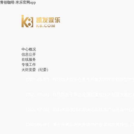
青创咖啡-米乐官网app
中心概况
信息公开
在线服务
专项工作
火炬党委（纪委）
[2021-08-10]
·
科技部火炬中心关于开展2021年度创新型
[2021-07-14]
·
科技部关于举办全国颠覆性技术创新大赛的
[2021-07-05]
·
2021年科学技术部火炬高技术产业开发中心
[2021-06-08]
·
关于开展国家火炬软件产业基地发展报告（2