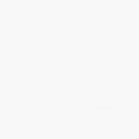
地方链接：