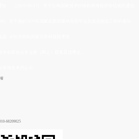
通知
[2020-06-17]
·
关于公布国家技术转移机构考核评价结果的通知
08]
·
关于做好2020年国家高新区吸纳高校毕业生就业创业工作的通知
化器 众创空间和国家大学科技园季度...
术创新创业专业赛（网上）获奖及优秀企...
产业基地名单的公示
省
68209025