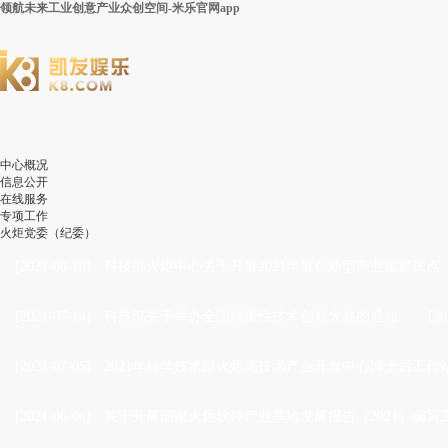
领航未来工业创意产业众创空间-米乐官网app
中心概况
信息公开
在线服务
专项工作
火炬党委（纪委）
[2021-08-10]
·
科技部火炬中心关于开展2021年度创新型产业集群试点
[2021-07-14]
·
科技部关于举办全国颠覆性技术创新大赛的通知
[20
[2021-07-05]
·
2021年科学技术部火炬高技术产业开发中心博士后工作站
[2021-06-08]
·
关于开展国家火炬软件产业基地发展报告（2021）编写