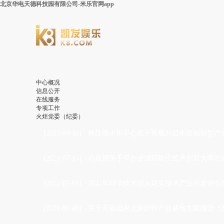
北京华电天德科技园有限公司-米乐官网app
中心概况
信息公开
在线服务
专项工作
火炬党委（纪委）
[2021-08-10]
·
科技部火炬中心关于开展2021年度创新型
[2021-07-14]
·
科技部关于举办全国颠覆性技术创新大赛的
[2021-07-05]
·
2021年科学技术部火炬高技术产业开发中心
[2021-06-08]
·
关于开展国家火炬软件产业基地发展报告（2