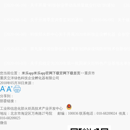
[2020-06-19]
·
关于开展“科技创业带动高质量就业行动”的通知
[20
[2020-06-14]
·
关于开展季度调查监测的通知
[2020-06-08]
·
关于做
[2020-06-08]
·
科技部火炬中心关于开展2020年科技企业孵化器 众创空
[2020-03-26]
·
第九届中国创新创业大赛新冠肺炎疫情防控技术创新创业
[2020-03-03]
·
关于拟核定为2020年第一批国家火炬特色产业基地名单
您当前位置：
米乐app米乐app官网下载官网下载首页
>>
重庆市
重庆立洋绿色科技企业孵化器有限公司
2018年05月30日
来源：
分享到：
部委链接：
工业和信息化部火炬高技术产业开发中心
地址：北京市海淀区万寿路27号院 邮编：100036 联系电话：010-68209024 传真：
010-68209025
微信