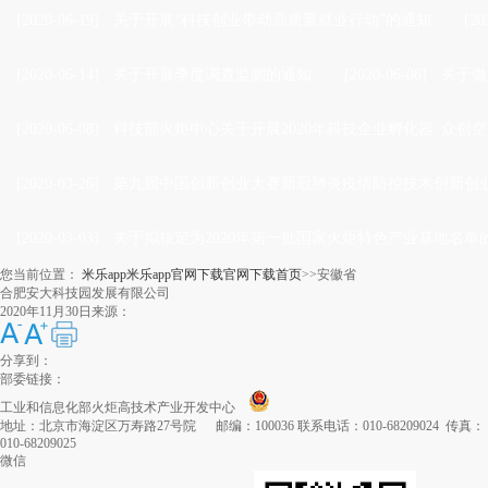
[2020-06-19]
·
关于开展“科技创业带动高质量就业行动”的通知
[20
[2020-06-14]
·
关于开展季度调查监测的通知
[2020-06-08]
·
关于做
[2020-06-08]
·
科技部火炬中心关于开展2020年科技企业孵化器 众创空
[2020-03-26]
·
第九届中国创新创业大赛新冠肺炎疫情防控技术创新创业
[2020-03-03]
·
关于拟核定为2020年第一批国家火炬特色产业基地名单
您当前位置：
米乐app米乐app官网下载官网下载首页
>>
安徽省
合肥安大科技园发展有限公司
2020年11月30日
来源：
分享到：
部委链接：
工业和信息化部火炬高技术产业开发中心
地址：北京市海淀区万寿路27号院 邮编：100036 联系电话：010-68209024 传真：
010-68209025
微信