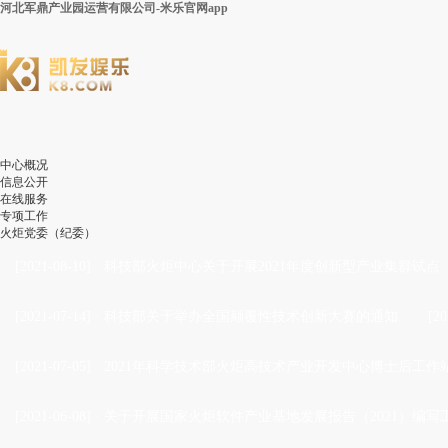
河北军鼎产业园运营有限公司-米乐官网app
中心概况
信息公开
在线服务
专项工作
火炬党委（纪委）
[2021-08-10]
·
科技部火炬中心关于开展2021年度创新型产业集群试点
[2021-07-14]
·
科技部关于举办全国颠覆性技术创新大赛的通知
[20
[2021-07-05]
·
2021年科学技术部火炬高技术产业开发中心博士后工作站
[2021-06-08]
·
关于开展国家火炬软件产业基地发展报告（2021）编写