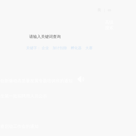
简
|
en
高级
搜索
关键字：
企业
加计扣除
孵化器
大赛
新区创新驱动高质量发展专题培训班的通知
业生第一批拟聘用人员公示
大赛启动工作会的通知