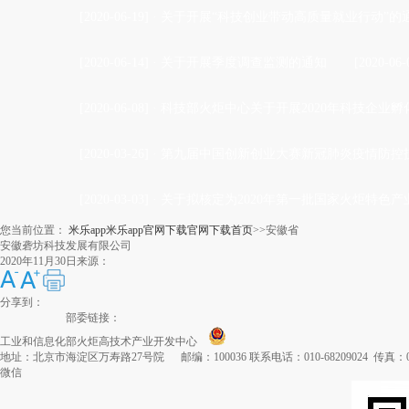
[2020-06-19]
·
关于开展“科技创业带动高质量就业行动”的
[2020-06-14]
·
关于开展季度调查监测的通知
[2020-06-
[2020-06-08]
·
科技部火炬中心关于开展2020年科技企业孵
[2020-03-26]
·
第九届中国创新创业大赛新冠肺炎疫情防控技
[2020-03-03]
·
关于拟核定为2020年第一批国家火炬特色
您当前位置：
米乐app米乐app官网下载官网下载首页
>>
安徽省
安徽砻坊科技发展有限公司
2020年11月30日
来源：
分享到：
部委链接：
工业和信息化部火炬高技术产业开发中心
地址：北京市海淀区万寿路27号院 邮编：100036 联系电话：010-68209024 传真：010-
微信