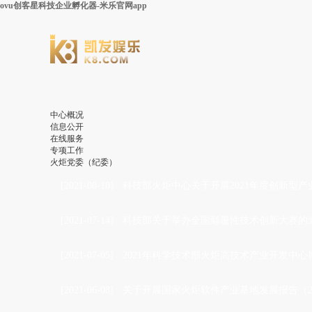
ovu创客星科技企业孵化器-米乐官网app
中心概况
信息公开
在线服务
专项工作
火炬党委（纪委）
[2021-08-10]
·
科技部火炬中心关于开展2021年度创新型
[2021-07-14]
·
科技部关于举办全国颠覆性技术创新大赛的
[2021-07-05]
·
2021年科学技术部火炬高技术产业开发中心
[2021-06-08]
·
关于开展国家火炬软件产业基地发展报告（2