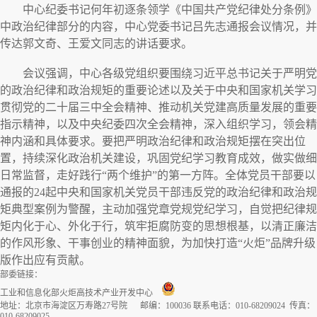
中心纪委书记何年初逐条领学《中国共产党纪律处分条例》
中政治纪律部分的内容，中心党委书记吕先志通报会议情况，并
传达郭文奇、王爱文同志的讲话要求。
会议强调，中心各级党组织要围绕习近平总书记关于严明党
的政治纪律和政治规矩的重要论述以及关于中央和国家机关学习
贯彻党的二十届三中全会精神、推动机关党建高质量发展的重要
指示精神，以及中央纪委四次全会精神，深入组织学习，领会精
神内涵和具体要求。要把严明政治纪律和政治规矩摆在突出位
置，持续深化政治机关建设，巩固党纪学习教育成效，做实做细
日常监督，走好践行“两个维护”的第一方阵。全体党员干部要以
通报的24起中央和国家机关党员干部违反党的政治纪律和政治规
矩典型案例为警醒，主动加强党章党规党纪学习，自觉把纪律规
矩内化于心、外化于行，筑牢拒腐防变的思想根基，以清正廉洁
的作风形象、干事创业的精神面貌，为加快打造“火炬”品牌升级
版作出应有贡献。
部委链接：
工业和信息化部火炬高技术产业开发中心
地址：北京市海淀区万寿路27号院 邮编：100036 联系电话：010-68209024 传真：
010-68209025