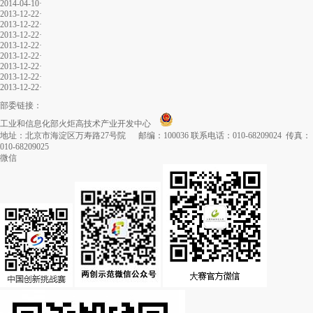
2014-04-10
·
2013-12-22
·
2013-12-22
·
2013-12-22
·
2013-12-22
·
2013-12-22
·
2013-12-22
·
2013-12-22
·
2013-12-22
·
部委链接：
工业和信息化部火炬高技术产业开发中心
地址：北京市海淀区万寿路27号院 邮编：100036 联系电话：010-68209024 传真：
010-68209025
微信