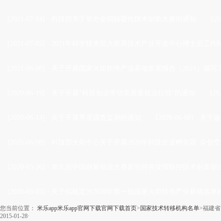
[2021-07-14]
·
科技部关于举办全国颠覆性技术创新大赛的通知
[20
[2021-07-05]
·
2021年科学技术部火炬高技术产业开发中心博士后工作站
[2021-06-08]
·
关于开展国家火炬软件产业基地发展报告（2021）编写
[2020-06-19]
·
关于开展“科技创业带动高质量就业行动”的通知
[20
[2020-06-14]
·
关于开展季度调查监测的通知
[2020-06-08]
·
关于做
[2020-06-08]
·
科技部火炬中心关于开展2020年科技企业孵化器 众创空
[2020-03-26]
·
第九届中国创新创业大赛新冠肺炎疫情防控技术创新创业
[2020-03-03]
·
关于拟核定为2020年第一批国家火炬特色产业基地名单
您当前位置：
米乐app米乐app官网下载官网下载首页
>
国家技术转移机构名单
>
福建省
2015-01-28
·