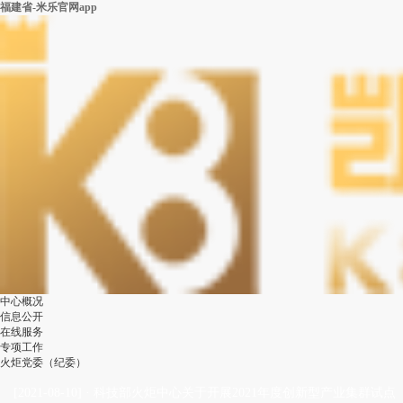
福建省-米乐官网app
中心概况
信息公开
在线服务
专项工作
火炬党委（纪委）
[2021-08-10]
·
科技部火炬中心关于开展2021年度创新型产业集群试点