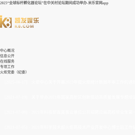
2025“全球标杆孵化器论坛”在中关村论坛期间成功举办-米乐官网app
中心概况
信息公开
在线服务
专项工作
火炬党委（纪委）
[2025-06-17]
·
火炬中心关于开展2023年度火炬统计数据年审工作的通
[2021-07-19]
·
关于举办2021年国家高新区创新驱动高质量发展专题培
[2021-07-08]
·
2021年科技部直属事业单位公开招聘应届高校毕业生第
[2021-07-05]
·
2021年科学技术部火炬高技术产业开发中心博士后工作站