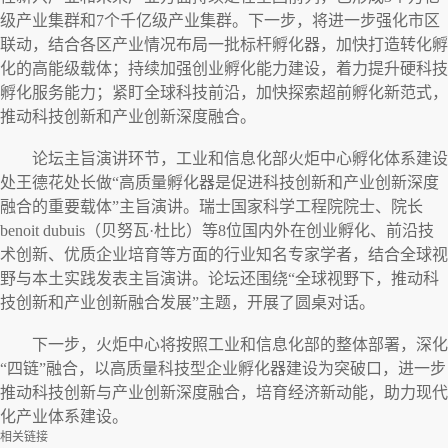
级产业集群和7个千亿级产业集群。下一步，将进一步强化市区
联动，结合各区产业情况布局一批标杆孵化器，加快打造转化孵
化的高能级载体；持续加强创业孵化能力建设，着力提升硬科技
孵化服务能力；紧盯全球科技前沿，加快探索超前孵化新范式，
推动科技创新和产业创新深度融合。
论坛主旨演讲环节，工业和信息化部火炬中心孵化体系建设
处王德花处长做“高质量孵化器是促进科技创新和产业创新深度
融合的重要载体”主旨演讲。瑞士国家科学工程院院士、院长
benoit dubuis（贝努瓦·杜比）等8位国内外在创业孵化、前沿技
术创新、优质企业培育等方面的行业知名专家学者，结合全球视
野与本土实践发表主旨演讲。论坛还围绕“全球视野下，推动科
技创新和产业创新融合发展”主题，开展了圆桌对话。
下一步，火炬中心将按照工业和信息化部的整体部署，深化
“四链”融合，以高质量科技型企业孵化器建设为突破口，进一步
推动科技创新与产业创新深度融合，培育经济新动能，助力现代
化产业体系建设。
相关链接