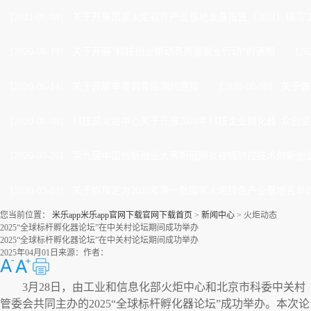
[2021-06-08]
·
关于开展国家火炬软件产业基地发展报告（2021）编写
[2020-06-19]
·
关于开展“科技创业带动高质量就业行动”的通知
[20
[2020-06-14]
·
关于开展季度调查监测的通知
[2020-06-08]
·
关于做
[2020-06-08]
·
科技部火炬中心关于开展2020年科技企业孵化器 众创空
[2020-03-26]
·
第九届中国创新创业大赛新冠肺炎疫情防控技术创新创业
[2020-03-03]
·
关于拟核定为2020年第一批国家火炬特色产业基地名单
您当前位置：
米乐app米乐app官网下载官网下载首页
>
新闻中心
>
火炬动态
2025“全球标杆孵化器论坛”在中关村论坛期间成功举办
2025“全球标杆孵化器论坛”在中关村论坛期间成功举办
2025年04月01日
来源：
作者：
3月28日，由工业和信息化部火炬中心和北京市科委中关村
管委会共同主办的2025“全球标杆孵化器论坛”成功举办。本次论