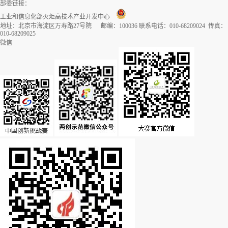
部委链接：
工业和信息化部火炬高技术产业开发中心
地址：北京市海淀区万寿路27号院 邮编：100036 联系电话：010-68209024 传真：
010-68209025
微信