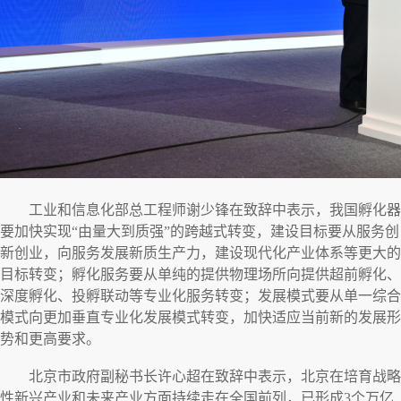
工业和信息化部总工程师谢少锋在致辞中表示，我国孵化器
要加快实现“由量大到质强”的跨越式转变，建设目标要从服务创
新创业，向服务发展新质生产力，建设现代化产业体系等更大的
目标转变；孵化服务要从单纯的提供物理场所向提供超前孵化、
深度孵化、投孵联动等专业化服务转变；发展模式要从单一综合
模式向更加垂直专业化发展模式转变，加快适应当前新的发展形
势和更高要求。
北京市政府副秘书长许心超在致辞中表示，北京在培育战略
性新兴产业和未来产业方面持续走在全国前列，已形成3个万亿