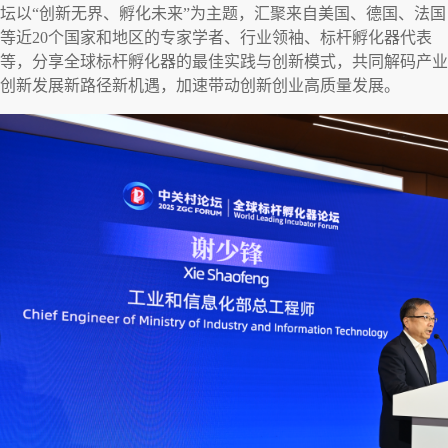
坛以“创新无界、孵化未来”为主题，汇聚来自美国、德国、法国
等近20个国家和地区的专家学者、行业领袖、标杆孵化器代表
等，分享全球标杆孵化器的最佳实践与创新模式，共同解码产业
创新发展新路径新机遇，加速带动创新创业高质量发展。