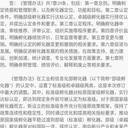
答：《管理办法》共7章29条，包括：第一章总则。明确制
定依据和管理职责，以及孵化器定位、功能和目标。第二章认定
条件。明确部级孵化器实行达标认定，卓越级孵化器实行择优认
定，并提出认定条件和要求。第三章认定程序。明确孵化器申
请、审核推荐、评审认定、组织实施等程序要求。第四章评价监
督。明确孵化器绩效评价、日常监督等要求。第五章变更与撤
销。明确经认定的孵化器变更和撤销的相关要求。第六章促进与
发展。明确促进孵化器发展的相关措施，在政策支持、能力建
设、创新加速、统计调查、专业化发展等方面要求。第七章附
则。明确参照管理、绩效评价、解释和废止等相关要求。
《管理办法》在工业和信息化部孵化器（以下简称“部级孵
化器”）的认定中，设置了标准级和卓越级两类，这是本次修订
中最大的调整。其中，标准级孵化器对标原国家级孵化器，实行
达标认定，即达到规定条件就可被认定为标准级。对于原国家级
孵化器而言，新设立的标准级条件充分衔接原政策框架，保持了
政策连续性和稳定性，同时通过优化和提高相关指标要求，推动
原国家级孵化器平稳过渡到部级（标准级）孵化器。部级（卓越
级）孵化器是对标国际一流，择优认定，面向新兴产业和未来产