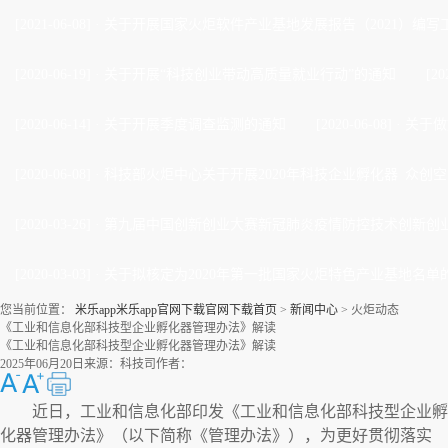
[2021-06-08]
·
关于开展国家火炬软件产业基地发展报告（2021）编写
[2020-06-19]
·
关于开展“科技创业带动高质量就业行动”的通知
[20
[2020-06-14]
·
关于开展季度调查监测的通知
[2020-06-08]
·
关于做
[2020-06-08]
·
科技部火炬中心关于开展2020年科技企业孵化器 众创空
[2020-03-26]
·
第九届中国创新创业大赛新冠肺炎疫情防控技术创新创业
[2020-03-03]
·
关于拟核定为2020年第一批国家火炬特色产业基地名单
您当前位置：
米乐app米乐app官网下载官网下载首页
>
新闻中心
>
火炬动态
《工业和信息化部科技型企业孵化器管理办法》解读
《工业和信息化部科技型企业孵化器管理办法》解读
2025年06月20日
来源：科技司
作者：
近日，工业和信息化部印发《工业和信息化部科技型企业孵
化器管理办法》（以下简称《管理办法》），为更好贯彻落实