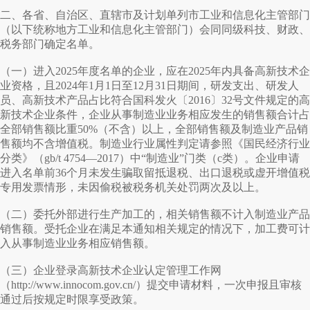
二、各省、自治区、直辖市及计划单列市工业和信息化主管部门
（以下统称地方工业和信息化主管部门）会同同级科技、财政、
税务部门确定名单。
（一）进入2025年度名单的企业，应在2025年内具备高新技术企
业资格，且2024年1月1日至12月31日期间，研发支出、研发人
员、高新技术产品占比符合国科发火〔2016〕32号文件规定的高
新技术企业条件，企业从事制造业业务相应发生的销售额合计占
全部销售额比重50%（不含）以上，全部销售额及制造业产品销
售额均不含增值税。制造业行业属性判定请参照《国民经济行业
分类》（gb/t 4754—2017）中“制造业”门类（c类）。企业申请
进入名单前36个月未发生骗取留抵退税、出口退税或虚开增值税
专用发票情形，未因偷税被税务机关处罚两次及以上。
（二）委托外部进行生产加工的，相关销售额不计入制造业产品
销售额。受托企业在满足本通知相关规定的情况下，加工费可计
入从事制造业业务相应销售额。
（三）企业登录高新技术企业认定管理工作网
（http://www.innocom.gov.cn/）提交申请材料，一次申报且审核
通过后按规定时限享受政策。