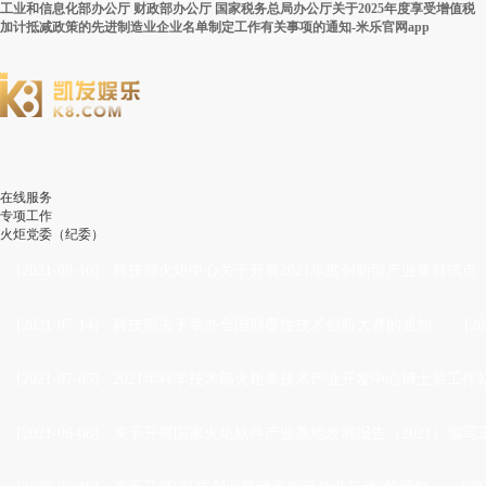
工业和信息化部办公厅 财政部办公厅 国家税务总局办公厅关于2025年度享受增值税
加计抵减政策的先进制造业企业名单制定工作有关事项的通知-米乐官网app
在线服务
专项工作
火炬党委（纪委）
[2021-08-10]
·
科技部火炬中心关于开展2021年度创新型产业集群试点
[2021-07-14]
·
科技部关于举办全国颠覆性技术创新大赛的通知
[20
[2021-07-05]
·
2021年科学技术部火炬高技术产业开发中心博士后工作站
[2021-06-08]
·
关于开展国家火炬软件产业基地发展报告（2021）编写