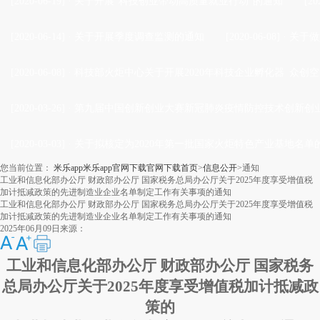
[2020-06-19]
·
关于开展“科技创业带动高质量就业行动”的通知
[20
[2020-06-14]
·
关于开展季度调查监测的通知
[2020-06-08]
·
关于做
[2020-06-08]
·
科技部火炬中心关于开展2020年科技企业孵化器 众创空
[2020-03-26]
·
第九届中国创新创业大赛新冠肺炎疫情防控技术创新创业
[2020-03-03]
·
关于拟核定为2020年第一批国家火炬特色产业基地名单
您当前位置：
米乐app米乐app官网下载官网下载首页
>
信息公开
>
通知
工业和信息化部办公厅 财政部办公厅 国家税务总局办公厅关于2025年度享受增值税
加计抵减政策的先进制造业企业名单制定工作有关事项的通知
工业和信息化部办公厅 财政部办公厅 国家税务总局办公厅关于2025年度享受增值税
加计抵减政策的先进制造业企业名单制定工作有关事项的通知
2025年06月09日
来源：
工业和信息化部办公厅 财政部办公厅 国家税务
总局办公厅关于2025年度享受增值税加计抵减政
策的