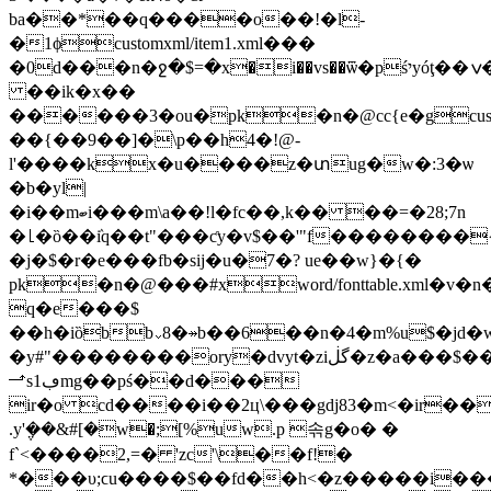
ba��*��q����o��!�l-
�1
ϕcustomxml/item1.xml���
�0d���n�ջ�$=�x�i��vs��ѿ�pśיyóţ��ݍ�zr�%)g��-]\·�c��<9o�p��jrn'��l0b>!vp a�c�i8���iz�*o��q�m��p��7
��ik�x��
������3�ou�pk�n�@cc{e�gcustomxml/item
��{��9��]�\p��h4�!@-
l'����kx�u����z�տug�w�:3�ѡ
�b�yl|
�i��mބi���m\а��!l�fc��,k�� ��=�28;7n
�⌊�ȍ��ٛiq��t"���ƈy�v$��'"f��������
�j�$�r�e���fb�sij�u�7�? ue��w}�{�
pk�n�@���#xword/fonttable.xml�v�n�@
q�e���$
��h�iȍbb⌄8�↠b��6��n�4�m%u$�jd�
�y#"��������ory�dvyt�ziگڶ�z�a���$��.n�qtm�ūa
⬏sڢ1mg��pś��d���
ir�o cd����i��2ц\���gdj83�m<�ir��
.y'݆��&#[�w�;[%uw.p 솎g�o� �
f`<����2,=� 'zc'\��f!�
*���υ;ϲu����$��fd��h<�z�����i���#,�j��