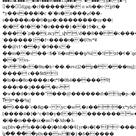
���fri�.���1�a�v��̅�46���1,q��f�?`����(][�{[�>]
�� dݙpg-�cf������r o wb��t<p9�
*y��s���l�c �'�s�n���ޒf��-
s�����a��6�ga�;��������uy��|
�j�`�f��7�z����}��}9�x_�
����`p��(.ncy _փ ,\đ��8���c���
'������1�f=����t��0?tv*ꀙ
��@r1^��p`�9��x�
��m��s��<$�`6�m��|p%i�!izf�¢�`q
��"vs-
�v0�c�8tu�k=��.�evz]2�p����tsq];
���� c��$tft1
�lu�ѳ�8o����z�t*f�0h4�����억
���r��;j���,�e-
�w��d�v���"���@������d\�q�p-:�
ͳ#*��%(|
�λ���`e�&p�~yc:�w,�z���x*y6c
[����4�]�^c�8�y�f���������w�
�l��m���sx�uo7r�3ds�3-
uq]ӭbv�yx��ś��j�bh�f�ϥ{yr�s�[�']^
կ��.���p0x��v˫�f�}�δ�����