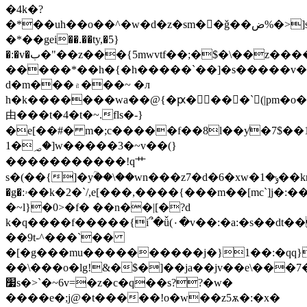
�4k�?
�*��uh��o��^�w�d�z�sm��ǧ��ض%�>]s|/
�*��gеi��.��ty,�5}
�:�v�ب�"��z���{5mwvtf��;�$�\��z����os�&u�s�>�g��n��q�j�����h&�s��2��~�uo�}
�����*��h�{�h�����`��]�s�����v�
h�k�������wa��@{�ԗ����`(|pm�o�
由���t�4�t�~.fls�-}
�e[��#� m�;c�����f��8l��ƴ�7$��
1�؃�]w�����3�~v��(}
�����������!q艹
s�(��{]�yؒ��\��wn���z7�d�6�xw�ݸ�1��knw��s
�g�:ۥ��k�2�`/,e[���,����{���m��[mc`]j�:����)xn������v�y�}
�~l}�0>�f� ��n��|[�?d
k�q����f�����{i՞�ǚ(۰�v��:�a:�s��dt��
��9t-^���`��
�[�g���mu����������j�}1��:�qq}
��\���o�lg!&�$�]��ja��jv��e\���7
׷s�>`�~6v=�z�c�q��s??�w�
����e�;j@�t�����!o�w��z5ѫ�:�x�