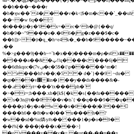
4a=:�;�qg$�qpo����{�y�l�~�sp��n)���i֓hq
��h���~���r
�h�ʞw��`4�j���v�k<|$�m�c��`_��u
��~�w 6q��
�t���jz�y�'0�x=�ec�^h�@{��q/
�h�9�~"9���o�.�06�jg�z���$�c�
��b]]r>�|t�q_�h=e4k�_��b�9�����~���
.��
%�>g���9j��h~=`h�x��)����m�ρ�s0x���
�l���a��&�ټ!!q����c(���6j�|
��6dhkqoc�(7vݡ�c�5$�{\p��� ��^m�!
� e���hfϟr��;�5 � d�`}��9 ~du�
�qt���v΁�in�}��y��ds����&�-
��.a|�yt=���'tx���ph�`
�>�r=;b���.xh�[k${�k�s{��fu�����
�\s�3n@t��0��v�ts`{ˑ��q���9��ų�
����p1�y�a�w��x�0���|�3]��𢇙
����h6� �8t�w�l��`u���h�?
�w��sd�%u燐܃y#s�� ���1�p�o�9�
��i%[� ���į���x���>]
�ov���y��ѵ�= �ug��-��n��x