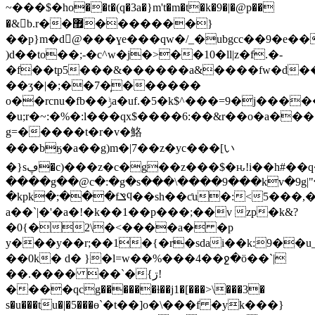
~���$�ho��t�(q�3a�}m't�m�t�k�9�|�@p��
�&b.r��޿�������}
��p}m�d󪘕@���ɣе���qw�/_�ubgcc��9�e��
)d��to��;-�c^w�j�>��10�ll|z�f.�-
�f��tp5���&������a&����fw�d��
��ʒ�|�;��7�̹������
o��rcnu�fb��ݱa�uf.�5�k$^���=9�j���
�
�u;r�~:�%�:l���qx$����6:��&r��o�a���
g=�����t�r�v�鮥
���bӄ�a��g)m�|7��z�yc���[い
�}sڥ�c)���z�c�g��z���$�ԋ!i��h#��q���т�$��t��ʻ���oܡ�xτc❆vhv��
����g��@c�:�g�s���\����9���kv�9g|"
�kpk�;���fݏϥ��sh��ƈu�:<5���,��t�gm�
a��`|�'�a�!�k��1��p���;��v zp�k&?
�0{�2\�<����a� �p
y���y��r;��1�{�r�sdai��k:9��u
��0k� d� }�l=w��%���4��ջ�ö��`|
��.���� ��`�{ڗ!
����qcg������ɫ��j1�[���>\���3�
s�u���tu�|�5���ө`�t��]o�\���f �yk���}