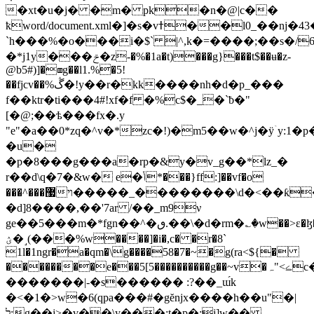
�xt�u�j� �m� pk�n�@|c��
ҟword/document.xml�]�s�vߙ��l0_��nj�43�n�tww�,�y�h2�<�&$��ہ@bȑ�n�v۔
`h���%�o���i�$` |^,k�=����;��s�/6
�*j1y���ݗ�z-�%�1a�t)���g}���t$��ʉ�z-
@b5#)]�▥g��l1.%�5!
��fjcv��%ڴ�!y��r�kk����nh�d�p_���
f��ktr�ti���4#!xf�f �%c$�_�`ƀ�"
[�@;��ѣ���fx�.y
"e"�a��0*zq�^v�*zc�!)�m5��w�^j�ÿۤу:1�
�u�
�p�8���g���a�rp�&y�v_g��*
lz_�
r��d\q�7�&w� e�ݳ*���}ff:]��vf�o
���^޷���������_�����ױ��\d�<��ƙ�?
�d]8����,��'7ar /��_m9ν
ge��5���m�*fgn��^�ٯ.��\�d�rm�؎�w��>ɛ�ɮ��rm��&�����*�ŷ/
ؽ�˼(���%w����]�i�,c� �r�8`
1l�1ngr�a�qm�\g����58�7�~�g(ra<${�
��������e���5[5����������g��~v�ڪ>"ہc�l�l�lg�l͍ll��m,�����l%��ka�i~��@�x�-
�������|-�s������ :?��_ɯ́k
�<�1�>w�6(qpa���#�gĕnjx����h��u"�|
ל:g��j>�v��\y���:t�p�;j]w��