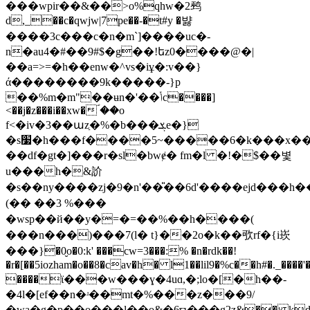
���wpir��&��>o%qhw�2鹀
d,_��c�qwjw|7pe��-�t#y �뱛
����3c���c�n�m`]����uc�-
n�au4�#��9#$�g��!եz0����@�|
��a=>=�h��enw�^vs�iұ�:v��}
ά��������9k�����-}p
��%m�m"��ʉn�'��ݳc����]
<��j�z���i��xw�ؐ ��o
f<�iv�3��աzַ�%�b���ܮe�}
�s׷�h���f����5~�����6�k���x��}-
��df�gt�]���r�sl�bwɇ� fm�l �!�$��볓
u���h�&䚸
�s��ny����zj�9�n'��̎��6d'����ejd���h
(�� ��3 %���
�wsp��й��y�=�=��%��h����(
���n���)���7(l� t}��2o�k��㰤rf�{i崁
���}�0̮o�0:k' ���cw=3���:% �n�rdk��!
�r�[��5iozham�o��8�cav�h� l1��lil9�%c��h#�._����'
����ϊ���w���ɣ�4uɑ,�;lo�[�h��-
�4l�[ef��n�ʴ��mt�%���z���9/
�wa�g�p��o���l��o&�6ϖ���܏g2z&�� kd��m���sa�24�