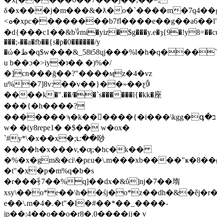
δ�x���j�m���&�ƛ�o�`����m�7q4��g
<ܘ�xpc��������b7fا����e��g��a6��l"�}
�d {���c1��&b؇mi�yiz�$g���y.e�ȝ{9�!y8=��
���;-��a�fb��{s�p�0������
/y
�ώ�ظ�q$w
���&_58ŧ58ųj���%l�h�q���
u b��ɔ�>iy�ʇ�� �)%�/
�]cn���ğ��?"����ӎz�4�vz
u%�7]8v:��v��}��»��ƹꋈ
����k�".��/��`s������l{�kk�座
���{�h����?
�������ϡ�k��򻶁����{�i���\kgg�գ�ב
w� �(y8repe1� �$�� w�ox�
`#y*\�x��x�;ւ:��唦
����h�x���v,�ƣ;�hc�k��
�%�x�gm&�ci\�pɛu�\.m���xb����"ҝ�8��ǿ
�t"�x�p�m%q�b�s
�r���⪋7��%q]��dx�&ΰ]nj�7��堶
xsy\��o*e��\h��śj�o*z��dh�&�ěj�
e��\.m�4�.�t"�
l�#��*��_����-
jp��:4̞��o��o�r8�.0����ĳ� v