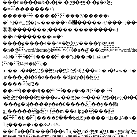
���ƕu���ϖ&�.�[�`�l�\� �g
�z|
�=�������>}
�����~���:����7/�����/
�՟^]�\^_�}w�����7߷߼�����c{\���=]���o��ⱥ'�uȟ��tu�,������ɯ���
翥翥�������[����� ��������rs}
��o^�������on�?
����g����4��^=�y����'pk
�n�@ word/theme/pk�n�@��kx,word/the
콕d��[������"gj��e�].hʎnar*
(�94@�ke�
р=��ԅ�4�r�)q�>ed��of>�p�!ww�=l
,m���˾�ӏ�$�z��a� �'$jcdy�[�
����\e[2�
��>[���rf[��`��y�s�7b
��!
�'�l��f���ӓw���<~���'ǐ6�[v{(�l�
|���g�߿|����y�e�0����,��y��勓
g_�����gc> �m|��a lpg����|
��b'�j����ߕ���9e9p����=z�^�<��c>����f�x���.��,�p��4&i��'&�b���m�zu�n2q�rَ�e�6e�dn���=6��1���xy=
g���w�x��8s2 ck5-
��hu��b�����vuͺ�m$<�:�0��xm$j\.(�f��