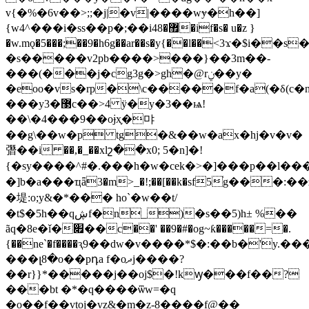
v{�%�6v��>;;�j|�v|����wɏ�h��]
{w4^���i�ss��p�;��i޿�48�if�s� u�z }
�w.mǫ�5���;��9�h6g��ar��s�y{��l��<3ϫ�$i��s
�s�����v2pb����>���}��3m��-
���(���j�cg3g�>gh�@rݧ��y�
�eoo�vs�rp�\c�����f�a(�δ(c�n�
���y3�޳c��>4 ӱ�y�3��ѩ!
��\�4���9��oɉx֪�먀
��g\��w�p tg�&��w�ax�hj�v�v�
㣅��i ��,�_��xlշ��x0; 5�n]�!
{�sy����^#�.���h�w�cek�>�]���p��l��
�]b�a���ҵǟ3�m>_�!;��[��k�sf5֫g���
�堤:o;y&�*��� ho`�w��t/
�t$�5h��qڜf�
n_)�s��5)h± %��
ãq�8e�ǐ�׏��c��' ��9�#�og~ƙ�����=�.
{��ne`�f����ԇ9��dw�v����*$�:��b�'y.�
���լ8�o��pդa f�oދj����?
��r}}*�����j��oj$�!kꝡ���f��?
���bt �*�q����ѿw=�q
�o��f��vtoj�vz&�m�z-8����f@��