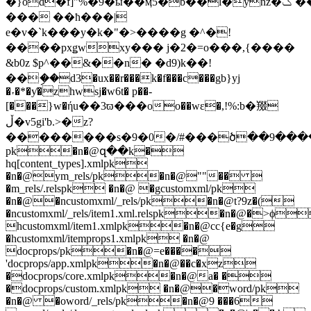
�}od�f]"%�9�ӹ��ӎ5�b��l�ynz�ݢ`���=�
��� ��ħ���|
e�v�`k���y�k�"�>����g �^�!
����pxǥwxy��� j�2�=o���,{����
&b0z $p^��&��n� �d9)k��!
��ި��d3�ux��r���k�f���c���gb}yj
�˕�*�ƴ�zhwsj�w6t� p��-
[���}w�ήu��3ϖ���oo��wε�,!%:b�䍳
ڵ�v5gi'b.>�z?
��������s�9�0�/#���ծ��9����ѯ
pk�n�@զ��k�
hq[content_types].xmlpk
�n�@ym_rels/pk�n�@""�� 
�m_rels/.relspk �n�@ �gcustomxml/pk
�n�@�ncustomxml/_rels/pk�n�@t?9z�(
�ncustomxml/_rels/item1.xml.relspk�n�@�>ϕ
hcustomxml/item1.xmlpk�n�@cc{e�g
�hcustomxml/itemprops1.xmlpk �n�@
docprops/pk�n�@=e����
'docprops/app.xmlpk�n�@��c�xz
�docprops/core.xmlpk�n�@a� �
�docprops/custom.xmlpk �n�@�word/pk
�n�@ �oword/_rels/pk�n�@9 ���6