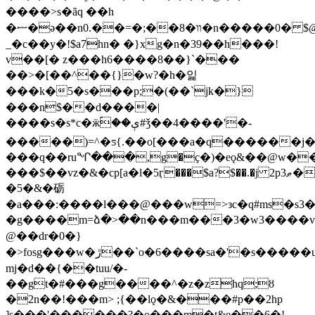
����>s�ãq ��h
�ޟ�ә��n0.��=�;��8�װ�n�����0� $@��>6���;��x'��ρ٣bi��l�����ޭ�3��t�9;c:�m����(-
_�c��y�!$a7hn� �}xg�n�39��h���!
v��[� z���h6����8��}`���
��>�[��^��{}�w?�h�잁
���k�5�s���p;�(��`jk�}
���n$��d����|
����s�s*c�ӝؐ��ې#ǯ��4����'�-
�����)=^�ƽ{.��o[���a�q������j�'6��e���h�~4��ř�$�(�
���q��ruᖏ���,g�ҫ�)�eǫ&��@w�
���$��vz�&�cp[a�l�5ӷ���$a?$��.�j 2p3ޠ�ma�o�cc��"����jnp��-
�5�&�砺
�a���:����l���@���w=>зc�q#ms�s3�
�g����m=ձ�>��n���m���3�w3����v$p:�܌��,�'r��:�
@��dr�0�}
�>fosg���w�ڙ��`o�6����sa�'�s�����u��ul(⪶�ƨ ~
mj�d��{��tuu/�-
��gt�#���g����^�z�zhq;ȣ
�2n��!���m> ;{��lǫ�&���#p��2hp
]s���'�
�����?�o���m�t&e��6�!