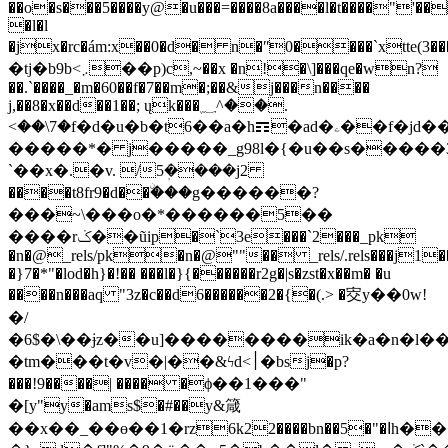
��o�s���5����y@�u���=����8a����l�t����"'�
�l�l
�jx�rc�ám:x��0�d� n�ʺ0����`xtte(
�tj�b9b<܇��p)c,~��x �n!�\]���qe�wn?
��.`����_�m�60��f�7��m�;��&j���n����
j,��8�x��d��1��; ųk���؁^��.
<��\7�f�d�u�b�t6��a�h☶�ad�ۦ��f�jd��5����
�����*� j�����_g98l�{�u��s�����
`��x�.�v. /5ܲ����j2
����t8fr9�d��ۨ���g������?
���~\���o�*������5��
����rݢ��ũip�`3e���`2���_pk
�n�@_rels/pk�n�@""�� _rels/.rels���j1�
�}7�*"�lod�h}�!�� ���l�}{������r2g�|s�zst�x��m� �u
����n���aq "3z�c��d6������2�{�(.> �㝔y��0w!
�/
�6$�\��ɉz��u]��������ik�a�n�l��;���t����r
�t
m���t�v�|��&ϟd<׀�bsj�p?
���!9����| ���� �ϕ��1���"
�[y"y�ams$�#��y&箴
��x��_��ө��1�rz6k22����bn��5�"�اh���>�ˋ���pk�n�@զ��k�[content_types].xml��;o�0��j��׊:tue`�cl��յo��_�/