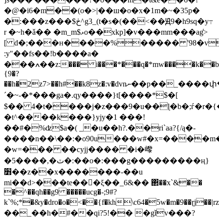
�@�i6�m��(o�>|��ш�o�x�1m�~�35p�
�:���z���$ڂ^g3_(t�s�(��<��Ԭ9�h9sq�y߹
r �~h�ǎ�� �m_m$ޅo��xkp]�v���mm���ag̾>
[ d�;���ʜ����%����� '98�v
:y"��fs��!b����a�
���ߍ��z:��� i���*���q�*mw����k��b=#x�3a[$��s��x~
{9�?
��h�2z7>��h#��k8z�:v�dvnނ��p��_����փ�o'fߍh��ݨqs�l�t*
´�~-�*���ga�.ԛy����}t[����*$�[
$�� 4�t����j�z���9�u��ɭ�b�;ѓ�r�{
�t^����k���}yjy�1 ���!
��#�%ʣ$a�( _�u��h?.��ri`aa?{/ą�-
����n��\��:�o90u���w#�x=����m��
�w=��� ��cyjj���� �i�㠟
�5����,�ٽ�:��o�:���g���������ң}
׻��z��x�������-��u
mi��d>���te��񯃓�ξ��_6&�� ΂��x`&��
�^��qh��g9 �����ucg�-;9#?
k`%;*�&y�dro�o�<��{f�kh\c64�5w�m�9��ɽj��|rz�
��_��h�#��qi?5!�� �gǐv���?