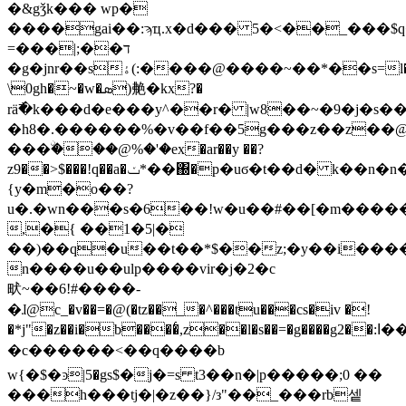
�&gǯk��� wp�
����gai��:ϡҵ.x�d��� 5�<��_���$
=���|;��ד
�g�jnr��sۀ(:����@����~��*��s=l�l�����?
\0gh�~�w�ܣ)艴�kx?�
rӓ߯�k���d�e���y^��r� |w8��~�9�j�s�
�h8�.������%�v��f��5g���z��z��@ծ
���ۨ���@%�'�ex�ar��y ��?
z9��>$���!q��a�ݖ*��΀�p�uϭ�t��d� k��n�n���=
{y�m�o��?
u�.�wn���s�6��!w�u��#��[�m�����y
,�{ ��1�5|�
��)��q�u��t��*$��z;�y��i��
n����u��ulp����vir�j�2�c
畎~��6!#����-
�ɺ@c_�v��=�@(�tz��_�^���tu���cs�iv �!
�*j"�z��i�b����͑,z��l�s��=�g����g2��:ا����!k|
�c������<��q����b
w{�$�ͽ|5�gs$�j�=s t3��n�|p�����;0 ��
���h���tj�|�z��}/з"��_���rb셑