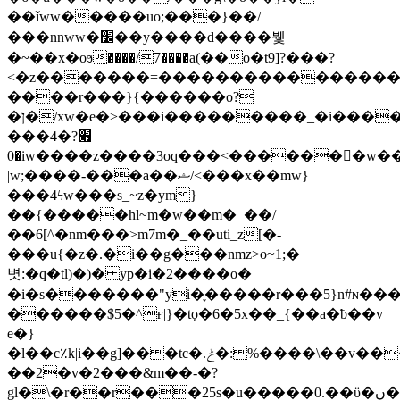
��ǐww�����uo;���}��/
���nnww�׼��y����d����뷏
�~��x�oϧ����/7����a(��o�t9]?���?
<�z�������=����������������
����r���}{������o?
�ן�/xw�e�>���i���������_�i�������۹���y
���4�׏?
�0iw����z����3oq���<�������w��~�p��'f����5�o�?
|w;����-���a��ޝ/<���x��mw}
���4ϟw���s_~z�ym}
��{�����h
l~m�w��m�_��/
��6[^�nm���>m7m�_��uti_z[�-
���u{�z�.�i��g���nmz>o~1;�
볏:�q�tl)�)� yp�i�2����o�
�i�s�������"yi�֢�����r���5}n#ɴ���2�߭����ok����ۂ
������$5�^ғ|}�tǫ�6�5x��_{��a�ƀ��v
e�}
�l��c٪k|i��g]���tc�.ݲ�:%����\��v������.��}
��2�v�2���&m��-�?
gl�\�r��r���25s�u�����0.��ϋ�ں��;��k���͟�4�]�>8����>;k?'�2 e��y������8��k�ϩ��s���n]7��w_��w�۝:���y�6��z����x�h⚦�_�6#��]�vp���e�7ݚ�s{��[qmܺy�7�r�>;;:�c���k�.8�>�*�m�>���^����v��p-