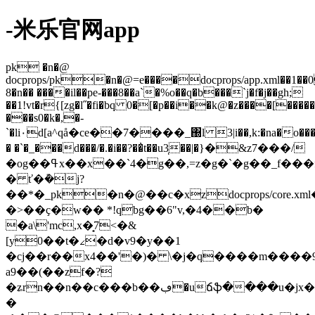
-米乐官网app
pk �n�@
docprops/pk�n�@=e����docprops/app.xml��1��0
8�n�� ����il��pe-���8��a`�%o��q�b���`j�f�j��gh;
��1!vt�r{[zg�l˝�fi�bq
0�[�p��i��k@�z����[�����
���s0�k�,�-
`�li٠d[a^qå�ce��7����_΀l 3|i��,k:�na�o�����
� �`�_���d���/�.�i��?��̓t��u3ͅ��|�}�&z7���/
�og��ߟx��x��`4�g��,=z�g�`�g��_f���f���{thi�o���/
� ť�݊�j?
��*�_pk�n�@��c�xzdocprops/core.xm
�>��ҫ�w�� *!qbg��6"v,�4��b�
�a\'mc,x�̟7<�&
[y0��t�∠�d�v9�y��1
�cj��r��x4��'�)� \�j�q����m����
a9��(��zf�?
�ʑrn��n��c���b��ڢ�uճֆ����u�jx��8
�