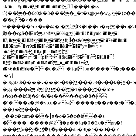
kk!�q= #p��v��.����n���5���h�ss
i`{����6c0;k�8����_�t�zgjқw�wي�{z��񷄧�a�
�̑�ql�>���
%�����^ox�n�@�:�[fא�l��m�vg��o�\d�8���s=��^#��0�j)�t�h�^�@��l�����l�
㜟 ��cg$�㽹m.a>�=zj�6%g )�kr�! ��!yaic ����!
�7,�c�j�3�2�����f���)!آ�s&0t/�h�7e���ɯ�!
�.�8�nɑ�vr9ź����}/d�*���&����"y=�#::>
b�/>���s%��,n]�l~���"
2]�����r� p�=�&d��6��\ ��1��
�>���k8�l�ņ�5��k���_�_��!���1w
��<6�c��$�ѱ��c�x=�}qdipn�\����;�
.�뉘
�-9g43|$����v���>�9����c3�z��k��
�gȹ���u ?j[�� �'t��� ��b>ꊅ
s�x)��kȗ8j�״9�/�e��\��qh�8�|
�'���z�@�vp.u�wva����c��y��:��c�u���v��dq�]������
��}����i
_��c�cum���׀#�o�5�c�h��s
����=����@2j�p�֭�!q�0�2x�:pӄ�!
���n�߭��{�p���dл�9f̞�^��d��|?