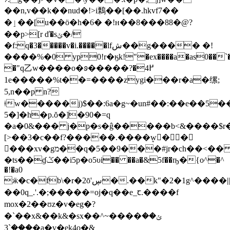
��n,v��k��nud�!>i鷅��[��.hkvf7��
�ٳ��[u��ö�h�6� �!н��8���88�@?
��p>[r ď�sݵ�/
�f:q�3�����v�i.�����lfش��g���� �!
����%�0 yp0!r�ӄk!"�ex����a�as0��`�
�"q乙w����o�ꮽ�����߂4�?
1
e�����%t��=����zygi���r�a�缧;
5,n��p n?
ǂw�����j)$��:6a�g~�un#��:��e��5
5�]�h�p.ŏ�]�90�=q
�a�0&��� j�p�s�ĝ�����b<&����$r��
[>��3�c��f?�����.����ܷw�ٓ�
���xv�gמ��q�5��9���#jr�ch��<��
�ts��ɠݣ��i5p�o5υi�� ��a�&5f��ҧ�{o^�^
�!�a0
ӝ�c�fb\�r�2ō'ڛ�.��k"�2�1g^����||||
��0q_.'.�;�����=oj�q��e_ꞇ.����f
mox�2��ʊz�v�eg�?
�`��x&��k&�sx��^~����ݵ��
���`3�a�v�ek4o�&