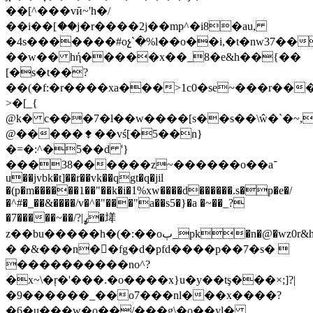
��[^���vӣ~'h�/
��i��[ަ��j�r����2j��mp^�i8�au,
�4s�������#oչ`�%l��o��i,�t�nw37��
��w�� hή�����x��_8�e&h��{��
[�s�t��?
��(�f:�r����xa���>1c0�se~���r���
>�[_{
@k� c���7�l��w����[s��s��\ŵ�`�~,
@�����⧪��vś[�5��n}
�=�:^�5��d '}
���38������z~������o��a־
u��jvbk�t]��r��vk��qgt�q�jil
�(p�m������1��"��k�i�1%xw����d������.s�p�e�/
�^#�_��&����/v�^�"���"a��s5�}�a �~��_?
�7�����~��/?|ߩ�㙚
z��bu�����h�(�:��oٻ_pk�n�@�wz0r&һword/settings.xml��o��fr������{�hv�m
� �&���n��fg�d�pfd����p��7�s� 
�
���������no^?
�x~\�ŗ�'���.�o����x}u�y��tş���×;]?|
�9������_��o7���nl���x����?
�6�u���w�o��/���g\�o��yl�