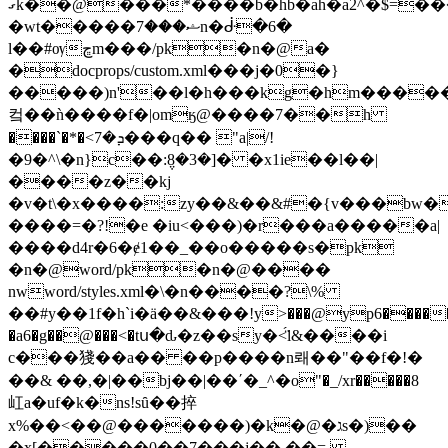
ގk��@���*����b�hb�ah�a2^�$=���g������u������������ls��y7��[
�wt�����ޝ���7n�ᑽ�6�
l��#ѹڇm���/pk�n�@a�
�docprops/custom.xml���j�0�}
�����)n'��l�h���kg�hm����
컼��ǹ����f�|omӄ@����7��h
����`�*�<ܕ�7���q�� "a|/!
�9�^\�n}c��:݆8�3�]� �x1ie��l��|
����z��kj
�v�t\�x����:zy��&��&#�{v���bw�
����=�?!�e �iu<���)�r���a�����a|
����d4r�6�ɇ1��_��o�����s�pk
�n�@word/pk�n�@����
nwword/styles.xml�\�n����?\%
��#y��1f�h`i�ӓ��&���!y>���@yp6�����o
�a6�g��@���<�tս�ԃ�z��sy�<̈́l&����i
c�
��㹽��a�� ��p����n뢔��"��f�!�
��& ��,�|��bj��|��΄�_^�o"�_/xr�����8
屸a�uf�k�ns!sȗ��捽
x%��<��@�������)�k�@�גs�)��
�x[�����0��7���j��,��=,