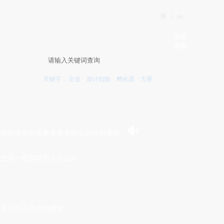
简
|
en
高级
搜索
关键字：
企业
加计扣除
孵化器
大赛
新区创新驱动高质量发展专题培训班的通知
业生第一批拟聘用人员公示
大赛启动工作会的通知