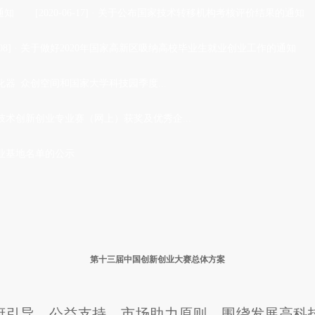
通知
[2020-06-17]
·
关于公布国家技术转移机构考核评价结果的通知
08]
·
关于做好2020年国家高新区吸纳高校毕业生就业创业工作的通知
化器 众创空间和国家大学科技园季度...
术创新创业专业赛（网上）获奖及优秀企...
产业基地名单的公示
第十三届中国创新创业大赛总体方案
府引导、公益支持、市场助力原则，围绕发展高科