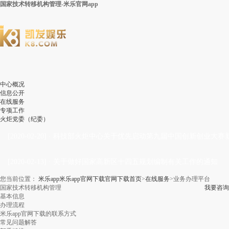
国家技术转移机构管理-米乐官网app
中心概况
信息公开
在线服务
专项工作
火炬党委（纪委）
[2020-02-20]
·
科技部火炬中心关于优先启动第九届中国创新创业大赛新
[2020-02-13]
·
关于做好国家高新区十四五规划编制有关工作的通知
您当前位置：
米乐app米乐app官网下载官网下载首页
>
在线服务
>
业务办理平台
国家技术转移机构管理
我要咨询
基本信息
办理流程
米乐app官网下载的联系方式
常见问题解答