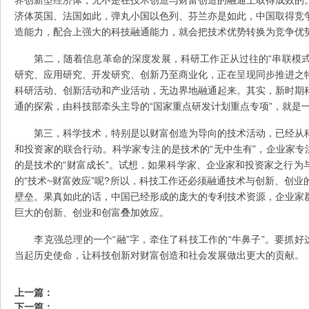
界创新型经济体，无不是在技术创造与财富创造的融通上取得成效的
济体英国、法国如此，弹丸小国以色列、芬兰亦是如此，中国取得竞
造能力，配合上强大的科技融通能力，就会把技术优势转换为竞争优
第二，随着信息革命的深度发展，科研工作正从过往的“串联模式”
研究、应用研究、开发研究、创新乃至商业化，正在呈现同步推进之
科研活动、创新活动和产业活动，无边界地融通起来。其实，新时期
通的探索，由科技部牵头主导的“国家重点研发计划重点专项”，就是
第三，科学技术，特别是以财富创造为导向的技术活动，已经从科
和投资家的联合行动。科学家专注的是技术的“无中生有”，企业家专
的是技术的“财富成长”。试想，如果科学家、企业家和投资家之行为
的“技术~财富效应”呢?所以，科技工作还必须融通技术与创新、创
壁垒。果真如此的话，中国已经形成的庞大的专利技术资源，企业家
巨大的创新、创业和创富叠加效应。
李克强总理的一个“融”字，牵住了科技工作的“牛鼻子”。要抓好这
当起历史使命，让科技创新对财富创造和社会发展做出更大的贡献。
上一篇：
下一篇：