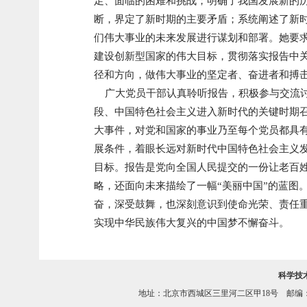
足、面临的困难和挑战；明确了我国发展新的
断，界定了新时期的主要矛盾；系统阐述了新
们伟大事业的未来发展进行谋划和部署。她要
建设创新型国家的伟大目标，贯彻落实报告中
径和方向，做伟大事业的坚定者、奋进者和搏
广大党员干部认真聆听报告，积极参与交流讨
段、中国特色社会主义进入新时代的关键时期
大事件，对党和国家的事业乃至每个党员都具
展条件，着眼长远对新时代中国特色社会主义
目标。报告是党向全国人民提交的一份让老百
略，还面向未来描绘了一幅“美丽中国”的蓝图
奋，深受鼓舞，也深刻意识到使命光荣、责任
实现中华民族伟大复兴的中国梦不懈奋斗。
科学技
地址：北京市西城区三里河二区甲18号 邮编：100045