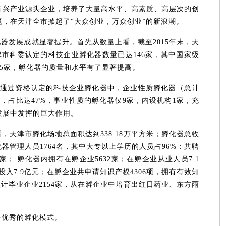
新兴产业源头企业，培养了大量高水平、高素质、高层次的创
，在天津全市掀起了“大众创业，万众创业”的新浪潮。
化器发展成就显著提升。首先从数量上看，截至2015年末，天
津市科委认定的科技企业孵化器数量已达146家，其中国家级
35家，孵化器的质量和水平有了显著提高。
家通过资格认定的科技企业孵化器中，企业性质孵化器（总计
9家，占比达47%，事业性质的孵化器仅9家，内设机构1家，充
发展中发挥的巨大作用。
，天津市孵化场地总面积达到338.18万平方米；孵化器总收
化器管理人员1764名，其中大专以上学历的人员占96%；共聘
2家； 孵化器内拥有在孵企业5632家；在孵企业从业人员7.1
投入7.9亿元；在孵企业共申请知识产权4306项，拥有有效知
，累计毕业企业2154家，从在孵企业中培育出红日药业、东方雨
。
多优秀的孵化模式。