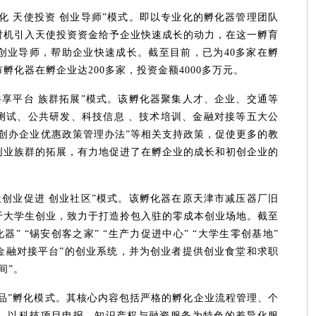
化 天使投资 创业导师”模式。即以专业化的孵化器管理团队
时机引入天使投资资金给予企业快速成长的动力，在这一孵育
创业导师，帮助企业快速成长。截至目前，已为40多家在孵
化器在孵企业达200多家，投资金额4000多万元。
共享平台 族群拓展”模式。该孵化器聚集人才、企业、交通等
测试、公共研发、科技信息 、技术培训、金融对接等五大公
创办企业优惠政策管理办法”等相关支持政策，促使更多的教
创业族群的拓展，有力地促进了在孵企业的成长和初创企业的
生创业促进 创业社区”模式。该孵化器在原天津市减压器厂旧
于大学生创业，致力于打造拎包入驻的零成本创业场地。截至
器” “锡安创客之家” “生产力促进中心” “大学生零创基地”
科技金融对接平台”的创业系统，并为创业者提供创业食堂和求职
间”。
品”孵化模式。其核心内容包括严格的孵化企业流程管理、个
、以科技项目申报、知识产权与融资服务为特色的差异化服