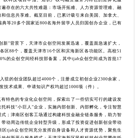
普遍存在的六大共性难题：市场开拓难、人力资源管理难、融
难和信息共享难。截至目前，已累计吸引来自美国、加拿大、
典等20多个国家近800名海外留学人员归国创办企业，已有
创新”背景下，天津市众创空间发展迅速，覆盖面急速扩大，
各区88个，覆盖天津市16个区和滨海新区各功能区。高校51
%的众创空间经科技部备案，其中tjab众创空间成为首批17
间入驻的创业团队超过4000个，注册成立初创企业2300余家，
发技术成果、申请知识产权均超过1000项（件）。
点有特色的专业化众创空间，探索出了一些切实可行的建设发
托科技“小巨人”企业，实施内部创新、内部孵化，专注智慧
模式；津南区创客工场通过构建科技金融全链条服务，助力智
，带动周边传统企业转型升级，形成了投资促进创新创业带动
区tjab众创空间充分发挥自身设备和人才资源优势，聚焦生
开放创新平台服务模式；天津滨海新区民航科技创业苗圃依托