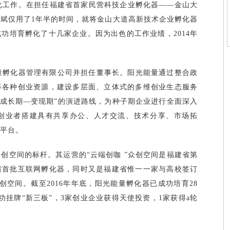
孵化工作。在担任福建省首家民营科技企业孵化器——金山大
斌仅用了1年半的时间，就将金山大道高新技术企业孵化器
功培育孵化了十几家企业。因为出色的工作业绩，2014年
能量孵化器管理有限公司并担任董事长。阳光能量通过整合政
等各种创业资源，建设多层面、立体式的多维创业生态服务
—成长期—变现期”的演进路线，为种子期企业进行全面深入
创业者搭建具有共享办公、人才交流、技术分享、市场拓
平台。
创空间的标杆。其运营的“云端创咖 ”众创空间是福建省第
省首批互联网孵化器，同时又是福建省惟一一家与高校签订
创空间。截至2016年年底，阳光能量孵化器已成功培育28
功挂牌“新三板”，3家创业企业获得天使投资，1家获得a轮