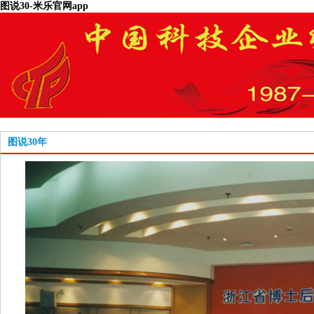
图说30-米乐官网app
图说30年