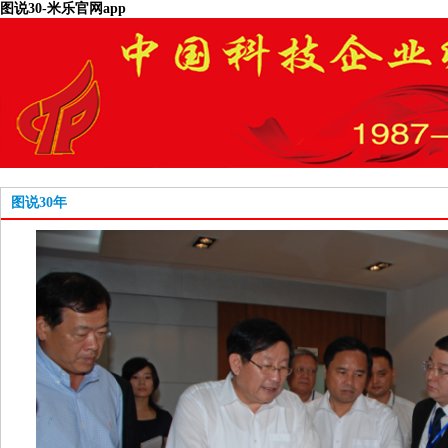
图说30-米乐官网app
图说30年