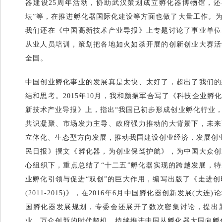
器建设25周年活动，协助武汉策划成立孵化器博物馆，还
坛”等，在推进孵化器国际化建设等方面也做了大量工作。
我们还在《中国高新技术产业导报》上专题讨论了事业单位
从业人员培训，策划把各地如火如荼开展的创新创业大赛活
全国。
中国创业孵化事业的发展真是太快、太好了，超出了我们的
结和思考。2015年10月，我和颜振军合写了《科技企业
新技术产业导报》上，指出“我国已初步形成创业孵化行业
共识凝聚、市场发力主导、政府强力推动的大背景下，未来
立体化、生态型方向发展，推动我国建设创业经济，发展创业型
民日报》撰文《孵化器，为创业保驾护航》，为中国大众创
心组织下，重点总结了“十二五”孵化器实现的跨越发展，
业孵化引领与促进“双创”的巨大作用，编写出版了《走进创
(2011-2015)》，在2016年6月中国孵化器创新发展(大
国孵化器发展规划，专委会还展开了数次密集讨论，提出
业、万众创新的时代契机，持续推进中国从孵化器大国向孵