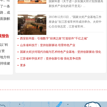
周年。经
国家科委《关于进一步实施火炬计划加速高
新技术产业化的若干意见》...
索了一条
路，成
2015年12月15日，“国家火炬产业基地工作
面旗帜
座谈会”在江苏省常州市成功举办。火炬中
心主任张志宏，江苏省常州...
展报告
西安软件园：引领数字“丝绸之路”打造软件“千亿之城”
以“科
山东省科技厅：坚持创新驱动 培育特色产业
方资
国家火炬沙河现代功能与艺术特色产业基地：坚持创新驱动 强化
地方特
特色引领
江苏省科学技术厅：坚持创新引领 强化竞争优势
持续健
更多