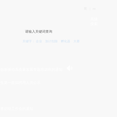
简
|
en
高级
搜索
关键字：
企业
加计扣除
孵化器
大赛
新区创新驱动高质量发展专题培训班的通知
业生第一批拟聘用人员公示
大赛启动工作会的通知