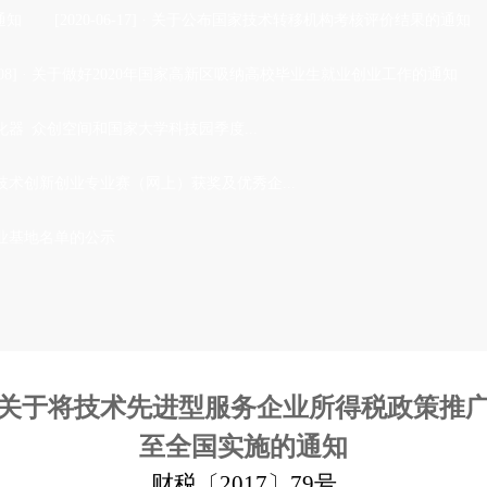
通知
[2020-06-17]
·
关于公布国家技术转移机构考核评价结果的通知
08]
·
关于做好2020年国家高新区吸纳高校毕业生就业创业工作的通知
化器 众创空间和国家大学科技园季度...
术创新创业专业赛（网上）获奖及优秀企...
产业基地名单的公示
关于将技术先进型服务企业所得税政策推
至全国实施的通知
财税〔2017〕79号