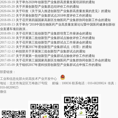
2020-10-19
·
关于举办2020年创新型产业集群高质量发展培训班的通知
2020-05-20
·
关于开展创新型产业集群总结评价工作的通知
2020-04-30
·
关于印发《关于深入推进创新型产业集群高质量发展的意见》的通知
2019-05-22
·
关于开展创新型产业集群试点2018年度评价工作的通知
2018-09-13
·
关于召开第四届国家高新区生物医药产业集群协同创新工作会的通知
2018-09-13
·
关于举办“2018中国生物医药产业高质量发展论坛暨中国医药健康创新创
业直通车项目路演...
2018-09-11
·
关于召开第三批创新型产业集群培育工作座谈会的通知
2018-03-30
·
关于开展第二批创新型产业集群试点验收评价工作的通知
2017-12-21
·
关于召开第三批创新型产业集群试点工作座谈会的通知
2017-12-21
·
关于开展2017年度创新型产业集群试点（培育）的通知
2017-12-12
·
科技部关于开展第三批创新型产业集群试点的通知
2017-11-07
·
关于开展第一批创新型产业集群试点验收评价工作的通知
2017-09-18
·
关于召开第三届国家高新区生物医药产业集群协同创新工作会的通知
2017-05-09
·
关于组织2017年度科技部创新型产业集群试点申报工作的通知
部委链接：
工业和信息化部火炬高技术产业开发中心
地址：北京市海淀区万寿路27号院 邮编：100036 联系电话：010-68209024 传真：
010-68209025
微信