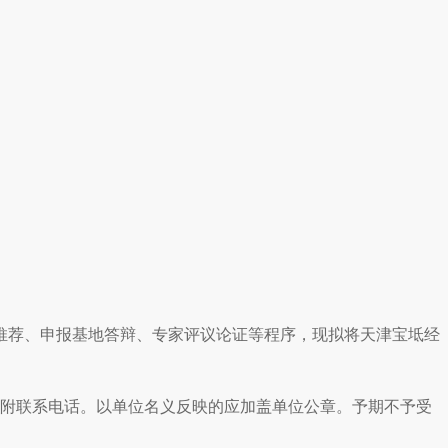
门推荐、申报基地答辩、专家评议论证等程序，现拟将天津宝坻经
附联系电话。以单位名义反映的应加盖单位公章。予期不予受