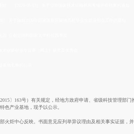
通知
[2020-06-17]
·
关于公布国家技术转移机构考核评价结果的通知
08]
·
关于做好2020年国家高新区吸纳高校毕业生就业创业工作的通知
化器 众创空间和国家大学科技园季度...
术创新创业专业赛（网上）获奖及优秀企...
产业基地名单的公示
015〕163号）有关规定，经地方政府申请、省级科技管理部
炬特色产业基地，现予以公示。
火炬中心反映。书面意见应列举异议理由及相关事实证据，并