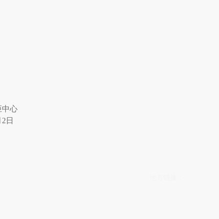
心
日
地方链接：