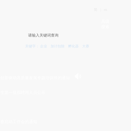
简
|
en
高级
搜索
关键字：
企业
加计扣除
孵化器
大赛
新区创新驱动高质量发展专题培训班的通知
业生第一批拟聘用人员公示
大赛启动工作会的通知