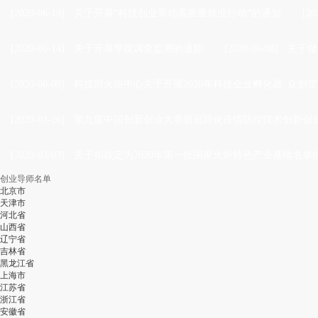
[2020-06-19]
·
关于开展“科技创业带动高质量就业行动”的通知
[20
[2020-06-14]
·
关于开展季度调查监测的通知
[2020-06-08]
·
关于做
[2020-06-08]
·
科技部火炬中心关于开展2020年科技企业孵化器 众创空
[2020-03-26]
·
第九届中国创新创业大赛新冠肺炎疫情防控技术创新创业
[2020-03-03]
·
关于拟核定为2020年第一批国家火炬特色产业基地名单
创业导师名单
北京市
天津市
河北省
山西省
辽宁省
吉林省
黑龙江省
上海市
江苏省
浙江省
安徽省