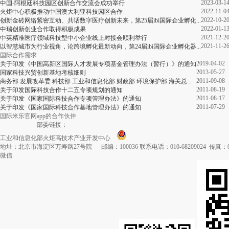
2023-03-1
中国-阿根廷科技园区创新合作交流会成功举行
2022-11-0
火炬中心积极推动中国澳大利亚科技园区合作
2022-10-2
创新金砖网络紧密互动、共话数字医疗创新未来，第25届ibi国际企业孵化...
2022-01-1
中瑞创新创业合作取得积极成果
2021-12-2
中英精准医疗领域科技型中小企业线上对接会顺利举行
2021-11-2
以智慧城市为行业视角，论跨境孵化最新动向，第24届ibi国际企业孵化器...
国际合作需求
2019-04-02
关于印发《中国高新区国际人才发展专项基金管理办法（暂行）》的通知
2013-05-27
国家科技兴贸创新基地考核细则
2011-09-08
商务部 发展改革委 科技部 工业和信息化部 财政部 环境保护部 海关总...
2011-08-19
关于印发国际科技合作十二五专项规划的通知
2011-08-17
关于印发《国家国际科技合作专项管理办法》的通知
2011-07-29
关于印发《国家国际科技合作基地管理办法》的通知
国际米乐官网app的合作伙伴
部委链接：
工业和信息化部火炬高技术产业开发中心
地址：北京市海淀区万寿路27号院 邮编：100036 联系电话：010-68209024 传真：010-
微信