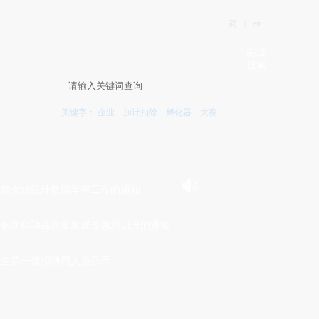
简
|
en
高级
搜索
关键字：
企业
加计扣除
孵化器
大赛
3年度火炬统计数据年审工作的通知
新区创新驱动高质量发展专题培训班的通知
业生第一批拟聘用人员公示