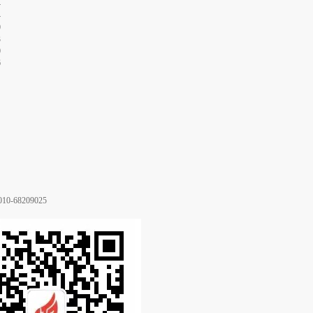
4
4
0
3
0
6
68209025