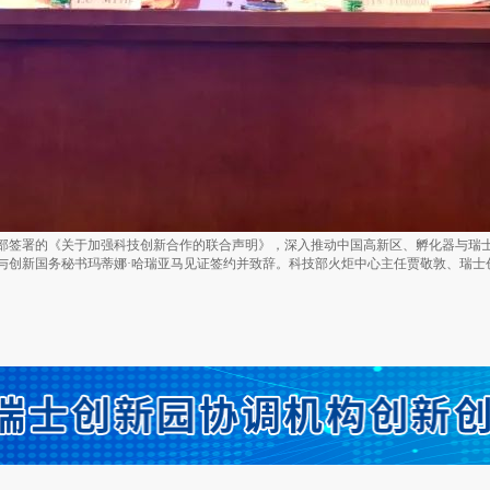
部签署的《关于加强科技创新合作的联合声明》，深入推动中国高新区、孵化器与瑞士国
与创新国务秘书玛蒂娜·哈瑞亚马见证签约并致辞。科技部火炬中心主任贾敬敦、瑞士