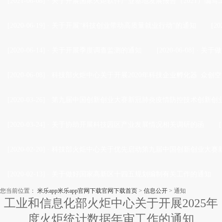
[2021-06-08]
·
关于开展国家火炬软件产业基地发展报告（2021）编写
[2020-06-19]
·
关于开展“科技创业带动高质量就业行动”的通知
[20
[2020-06-14]
·
关于开展季度调查监测的通知
[2020-06-08]
·
关于做
[2020-06-08]
·
科技部火炬中心关于开展2020年科技企业孵化器 众创空
[2020-03-26]
·
第九届中国创新创业大赛新冠肺炎疫情防控技术创新创业
[2020-03-24]
·
关于协助开展科技园区产业发展情况相关调研的函
[2020-02-20]
·
科技部火炬中心关于优先启动第九届中国创新创业大赛新
[2020-02-13]
·
关于做好国家高新区十四五规划编制有关工作的通知
您当前位置：
米乐app米乐app官网下载官网下载首页
>
信息公开
>
通知
工业和信息化部火炬中心关于开展2025
年
度火炬统计数据年审工作的通知