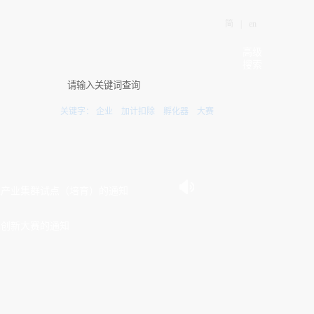
简
|
en
高级
搜索
关键字：
企业
加计扣除
孵化器
大赛
型产业集群试点（培育）的通知
术创新大赛的通知