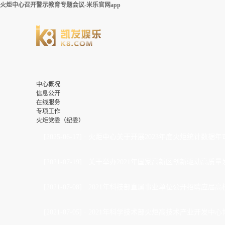
火炬中心召开警示教育专题会议-米乐官网app
中心概况
信息公开
在线服务
专项工作
火炬党委（纪委）
[2025-06-17]
·
火炬中心关于开展2023年度火炬统计数据
[2021-07-19]
·
关于举办2021年国家高新区创新驱动高质
[2021-07-08]
·
2021年科技部直属事业单位公开招聘应届
[2021-07-05]
·
2021年科学技术部火炬高技术产业开发中心