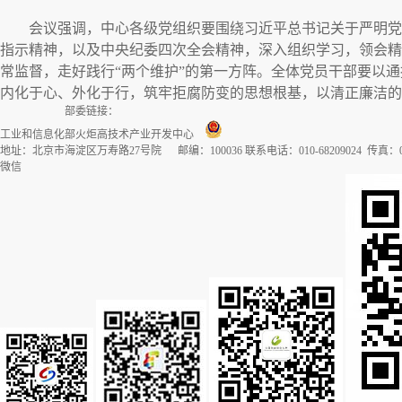
会议强调，中心各级党组织要围绕习近平总书记关于严明党的
指示精神，以及中央纪委四次全会精神，深入组织学习，领会精
常监督，走好践行“两个维护”的第一方阵。全体党员干部要以
内化于心、外化于行，筑牢拒腐防变的思想根基，以清正廉洁的
部委链接：
工业和信息化部火炬高技术产业开发中心
地址：北京市海淀区万寿路27号院 邮编：100036 联系电话：010-68209024 传真：010-
微信