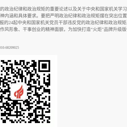
政治纪律和政治规矩的重要论述以及关于中央和国家机关学习
神内涵和具体要求。要把严明政治纪律和政治规矩摆在突出位置
通报的24起中央和国家机关党员干部违反党的政治纪律和政治规
作风形象、干事创业的精神面貌，为加快打造“火炬”品牌升级版
68209025