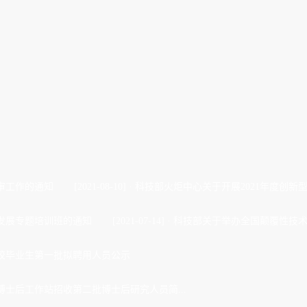
年审工作的通知
[2021-08-10]
·
科技部火炬中心关于开展2021年度创新
量发展专题培训班的通知
[2021-07-14]
·
科技部关于举办全国颠覆性技
高校毕业生第一批拟聘用人员公示
博士后工作站招收第二批博士后研究人员简...