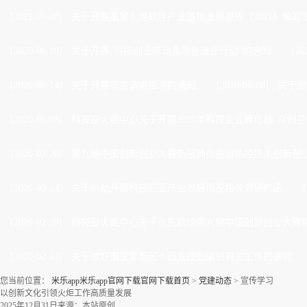
[2021-06-08]
·
关于开展国家火炬软件产业基地发展报告（2021）编写
[2020-06-19]
·
关于开展“科技创业带动高质量就业行动”的通知
[20
[2020-06-14]
·
关于开展季度调查监测的通知
[2020-06-08]
·
关于做
[2020-06-08]
·
科技部火炬中心关于开展2020年科技企业孵化器 众创空
[2020-03-26]
·
第九届中国创新创业大赛新冠肺炎疫情防控技术创新创业
[2020-03-24]
·
关于协助开展科技园区产业发展情况相关调研的函
[2020-02-20]
·
科技部火炬中心关于优先启动第九届中国创新创业大赛新
[2020-02-13]
·
关于做好国家高新区十四五规划编制有关工作的通知
您当前位置：
米乐app米乐app官网下载官网下载首页
>
党建动态
>
宣传学习
以创新文化引领火炬工作高质量发展
2025年12月31日
来源：本站原创