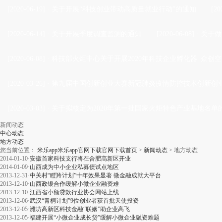
[2020-06-19]
·
关于开展“科技创业带动高质量就业行动”的通知
[20
[2020-06-14]
·
关于开展季度调查监测的通知
[2020-06-08]
·
关于做
[2020-06-08]
·
科技部火炬中心关于开展2020年科技企业孵化器 众创空
[2020-03-26]
·
第九届中国创新创业大赛新冠肺炎疫情防控技术创新创业
[2020-03-03]
·
关于拟核定为2020年第一批国家火炬特色产业基地名单
新闻动态
中心动态
地方动态
您当前位置：
米乐app米乐app官网下载官网下载首页
>
新闻动态
>
地方动态
2014-01-10
·
安徽首家科技支行将在合肥高新区开业
2014-01-09
·
山西成为中小企业私募债试点地区
2013-12-31
·
中关村“瞪羚计划”十年效果显著 微金融成就大平台
2013-12-10
·
山西政银合作缓解小微企业融资难
2013-12-10
·
江西省小额贷款行业协会网站上线
2013-12-06
·
武汉“青桐计划”9位创业者获首批天使投资
2013-12-05
·
潍坊高新区科技金融“联姻”助企业高飞
2013-12-05
·
福建开展“小微企业成长贷”缓解小微企业融资难题