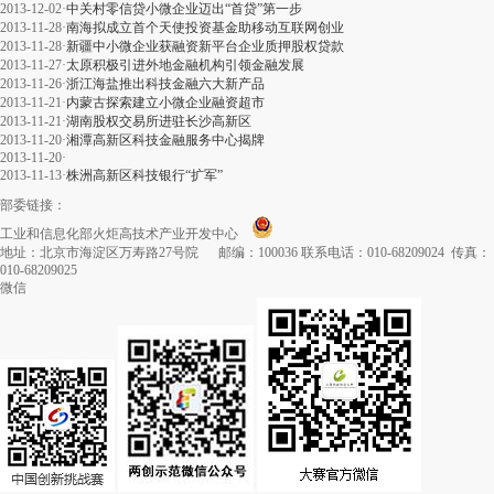
2013-12-02
·
中关村零信贷小微企业迈出“首贷”第一步
2013-11-28
·
南海拟成立首个天使投资基金助移动互联网创业
2013-11-28
·
新疆中小微企业获融资新平台企业质押股权贷款
2013-11-27
·
太原积极引进外地金融机构引领金融发展
2013-11-26
·
浙江海盐推出科技金融六大新产品
2013-11-21
·
内蒙古探索建立小微企业融资超市
2013-11-21
·
湖南股权交易所进驻长沙高新区
2013-11-20
·
湘潭高新区科技金融服务中心揭牌
2013-11-20
·
2013-11-13
·
株洲高新区科技银行“扩军”
部委链接：
工业和信息化部火炬高技术产业开发中心
地址：北京市海淀区万寿路27号院 邮编：100036 联系电话：010-68209024 传真：
010-68209025
微信