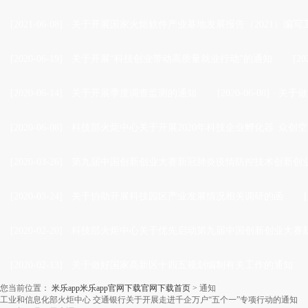
[2021-06-08]
·
关于开展国家火炬软件产业基地发展报告（2021）编写
[2020-06-19]
·
关于开展“科技创业带动高质量就业行动”的通知
[20
[2020-06-14]
·
关于开展季度调查监测的通知
[2020-06-08]
·
关于做
[2020-06-08]
·
科技部火炬中心关于开展2020年科技企业孵化器 众创空
[2020-03-26]
·
第九届中国创新创业大赛新冠肺炎疫情防控技术创新创业
[2020-03-24]
·
关于协助开展科技园区产业发展情况相关调研的函
[2020-02-20]
·
科技部火炬中心关于优先启动第九届中国创新创业大赛新
[2020-02-13]
·
关于做好国家高新区十四五规划编制有关工作的通知
您当前位置：
米乐app米乐app官网下载官网下载首页
>
通知
工业和信息化部火炬中心 交通银行关于开展走进千企万户“五个一”专项行动的通知