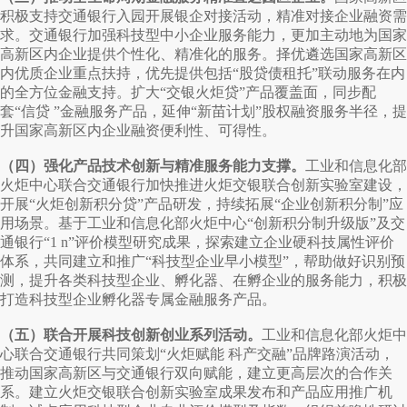
积极支持交通银行入园开展银企对接活动，精准对接企业融资需
求。交通银行加强科技型中小企业服务能力，更加主动地为国家
高新区内企业提供个性化、精准化的服务。择优遴选国家高新区
内优质企业重点扶持，优先提供包括“股贷债租托”联动服务在内
的全方位金融支持。扩大“交银火炬贷”产品覆盖面，同步配
套“信贷 ”金融服务产品，延伸“新苗计划”股权融资服务半径，提
升国家高新区内企业融资便利性、可得性。
（四）强化产品技术创新与精准服务能力支撑。
工业和信息化部
火炬中心联合交通银行加快推进火炬交银联合创新实验室建设，
开展“火炬创新积分贷”产品研发，持续拓展“企业创新积分制”应
用场景。基于工业和信息化部火炬中心“创新积分制升级版”及交
通银行“1 n”评价模型研究成果，探索建立企业硬科技属性评价
体系，共同建立和推广“科技型企业早小模型”，帮助做好识别预
测，提升各类科技型企业、孵化器、在孵企业的服务能力，积极
打造科技型企业孵化器专属金融服务产品。
（五）联合开展科技创新创业系列活动。
工业和信息化部火炬中
心联合交通银行共同策划“火炬赋能 科产交融”品牌路演活动，
推动国家高新区与交通银行双向赋能，建立更高层次的合作关
系。建立火炬交银联合创新实验室成果发布和产品应用推广机