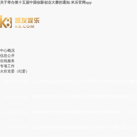
关于举办第十五届中国创新创业大赛的通知-米乐官网app
中心概况
信息公开
在线服务
专项工作
火炬党委（纪委）
[2026-05-20]
·
工业和信息化部火炬中心关于开展2025年度火炬统计数
[2021-08-10]
·
科技部火炬中心关于开展2021年度创新型产业集群试点
[2021-07-14]
·
科技部关于举办全国颠覆性技术创新大赛的通知
[20
[2021-07-05]
·
2021年科学技术部火炬高技术产业开发中心博士后工作站