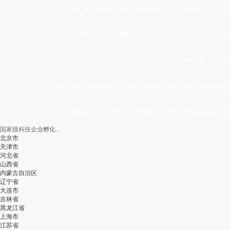
[2020-06-19]
·
关于开展“科技创业带动高质量就业行动”的通知
[20
[2020-06-14]
·
关于开展季度调查监测的通知
[2020-06-08]
·
关于做
[2020-06-08]
·
科技部火炬中心关于开展2020年科技企业孵化器 众创空
[2020-03-26]
·
第九届中国创新创业大赛新冠肺炎疫情防控技术创新创业
[2020-03-03]
·
关于拟核定为2020年第一批国家火炬特色产业基地名单
国家级科技企业孵化...
北京市
天津市
河北省
山西省
内蒙古自治区
辽宁省
大连市
吉林省
黑龙江省
上海市
江苏省