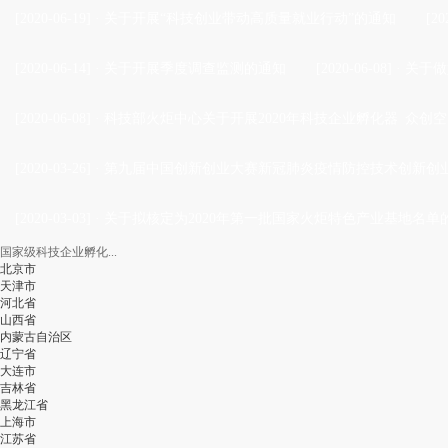
[2020-06-19]
·
关于开展“科技创业带动高质量就业行动”的通知
[20
[2020-06-14]
·
关于开展季度调查监测的通知
[2020-06-08]
·
关于做
[2020-06-08]
·
科技部火炬中心关于开展2020年科技企业孵化器 众创空
[2020-03-26]
·
第九届中国创新创业大赛新冠肺炎疫情防控技术创新创业
[2020-03-03]
·
关于拟核定为2020年第一批国家火炬特色产业基地名单
国家级科技企业孵化...
北京市
天津市
河北省
山西省
内蒙古自治区
辽宁省
大连市
吉林省
黑龙江省
上海市
江苏省