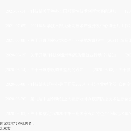
[2021-07-14]
·
科技部关于举办全国颠覆性技术创新大赛的通知
[20
[2021-07-05]
·
2021年科学技术部火炬高技术产业开发中心博士后工作站
[2021-06-08]
·
关于开展国家火炬软件产业基地发展报告（2021）编写
[2020-06-19]
·
关于开展“科技创业带动高质量就业行动”的通知
[20
[2020-06-14]
·
关于开展季度调查监测的通知
[2020-06-08]
·
关于做
[2020-06-08]
·
科技部火炬中心关于开展2020年科技企业孵化器 众创空
[2020-03-26]
·
第九届中国创新创业大赛新冠肺炎疫情防控技术创新创业
[2020-03-03]
·
关于拟核定为2020年第一批国家火炬特色产业基地名单
国家技术转移机构名...
北京市